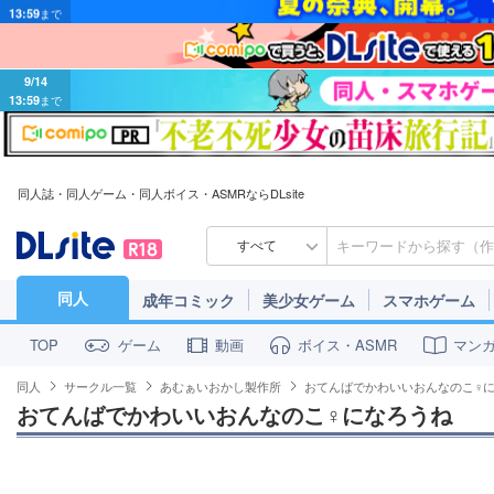
9/14
13:59
まで
同人誌・同人ゲーム・同人ボイス・ASMRならDLsite
すべて
同人
成年コミック
美少女ゲーム
スマホゲーム
ゲーム
動画
ボイス・ASMR
マン
TOP
同人
サークル一覧
あむぁいおかし製作所
おてんばでかわいいおんなのこ♀
おてんばでかわいいおんなのこ♀になろうね