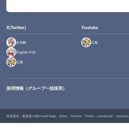
X(Twitter)
Youtube
全年齢
広報
English R18
広報
採用情報（グループ一括採用）
推奨環境：最新版のMicrosoft Edge、Safari、Chrome、Firefox（JavaScript・Cooki