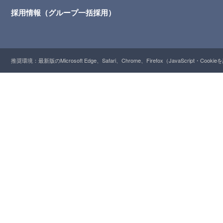
採用情報（グループ一括採用）
推奨環境：最新版のMicrosoft Edge、Safari、Chrome、Firefox（JavaScript・Cooki