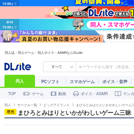
9/14
13:59
まで
同人誌・同人ゲーム・同人ボイス・ASMRならDLsite
すべて
同人
PCソフト
スマホゲーム
ボイス・音声
ゲーム
動画
ボイス・ASMR
マン
TOP
同人
サークル一覧
ビッグアイランド
まひろとみはりといかがわしいゲーム
まひろとみはりといかがわしいゲーム三昧
専売