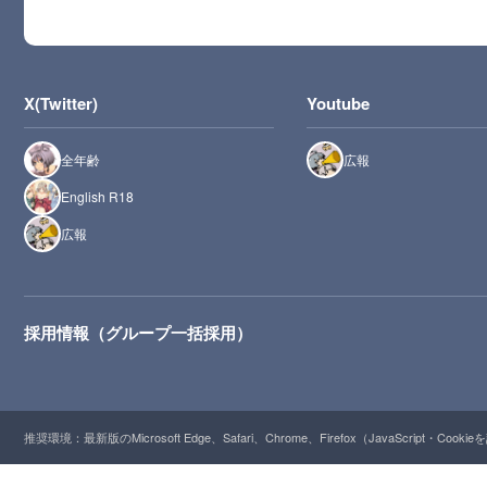
X(Twitter)
Youtube
全年齢
広報
English R18
広報
採用情報（グループ一括採用）
推奨環境：最新版のMicrosoft Edge、Safari、Chrome、Firefox（JavaScript・Cooki