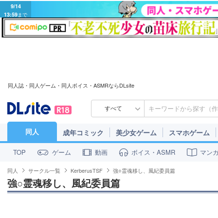
9/14
13:59
まで
同人誌・同人ゲーム・同人ボイス・ASMRならDLsite
すべて
同人
成年コミック
美少女ゲーム
スマホゲーム
ゲーム
動画
ボイス・ASMR
マン
TOP
同人
サークル一覧
KerberusTSF
強○霊魂移し、風紀委員篇
強○霊魂移し、風紀委員篇