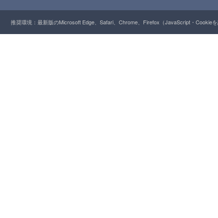
推奨環境：最新版のMicrosoft Edge、Safari、Chrome、Firefox（JavaScript・Cooki