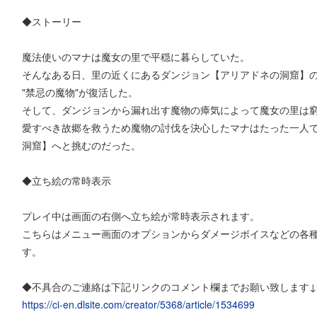
◆ストーリー
魔法使いのマナは魔女の里で平穏に暮らしていた。
そんなある日、里の近くにあるダンジョン【アリアドネの洞窟】
"禁忌の魔物"が復活した。
そして、ダンジョンから漏れ出す魔物の瘴気によって魔女の里は
愛すべき故郷を救うため魔物の討伐を決心したマナはたった一人
洞窟】へと挑むのだった。
◆立ち絵の常時表示
プレイ中は画面の右側へ立ち絵が常時表示されます。
こちらはメニュー画面のオプションからダメージボイスなどの各種音
す。
◆不具合のご連絡は下記リンクのコメント欄までお願い致します↓
https://ci-en.dlsite.com/creator/5368/article/1534699