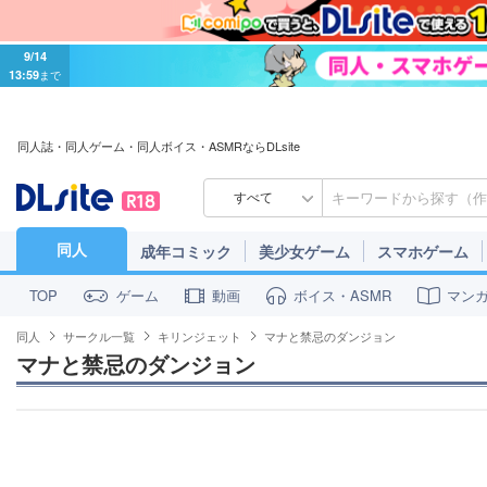
9/14
13:59
まで
同人誌・同人ゲーム・同人ボイス・ASMRならDLsite
すべて
同人
成年コミック
美少女ゲーム
スマホゲーム
ゲーム
動画
ボイス・ASMR
マン
TOP
同人
サークル一覧
キリンジェット
マナと禁忌のダンジョン
マナと禁忌のダンジョン