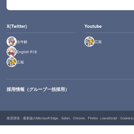
X(Twitter)
Youtube
全年齢
広報
English R18
広報
採用情報（グループ一括採用）
推奨環境：最新版のMicrosoft Edge、Safari、Chrome、Firefox（JavaScript・Cooki