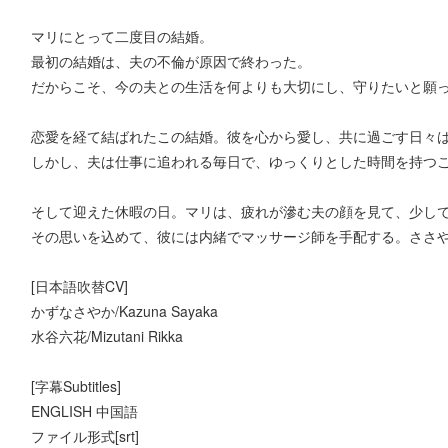
マリにとって二度目の結婚。
最初の結婚は、夫の不倫が原因で終わった。
だからこそ、今の夫との生活を何よりも大切にし、守りたいと願
恋愛を経て結ばれたこの結婚。彼を心から愛し、共に過ごす日々
しかし、夫は仕事に追われる毎日で、ゆっくりとした時間を持つ
そして迎えた休暇の日。マリは、疲れが滲む夫の顔を見て、少し
その思いを込めて、彼には内緒でマッサージ師を手配する。ささ
[日本語吹替CV]
かずなさやか/Kazuna Sayaka
水谷六花/Mizutani Rikka
[字幕Subtitles]
ENGLISH 中国語
ファイル形式[srt]