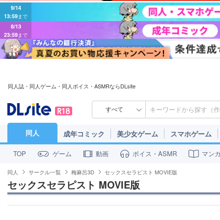
9/14
13:59
まで
8/13
23:59
まで
同人誌・同人ゲーム・同人ボイス・ASMRならDLsite
すべて
同人
成年コミック
美少女ゲーム
スマホゲーム
ゲーム
動画
ボイス・ASMR
マン
TOP
同人
サークル一覧
梅麻呂3D
セックスセラピスト MOVIE版
セックスセラピスト MOVIE版