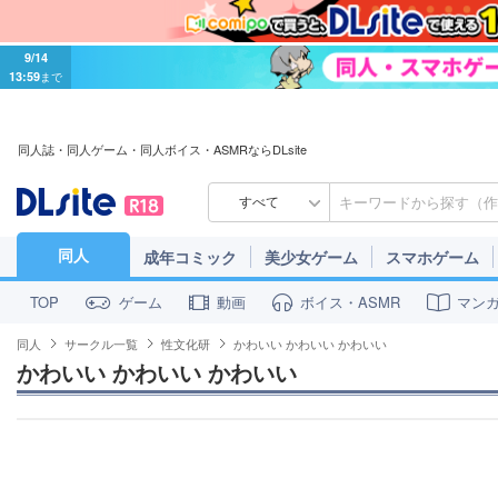
9/14
13:59
まで
同人誌・同人ゲーム・同人ボイス・ASMRならDLsite
すべて
同人
成年コミック
美少女ゲーム
スマホゲーム
ゲーム
動画
ボイス・ASMR
マン
TOP
同人
サークル一覧
性文化研
かわいい かわいい かわいい
かわいい かわいい かわいい