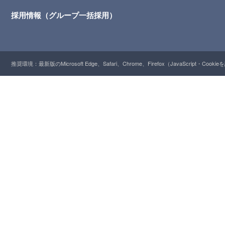
採用情報（グループ一括採用）
推奨環境：最新版のMicrosoft Edge、Safari、Chrome、Firefox（JavaScript・Cooki