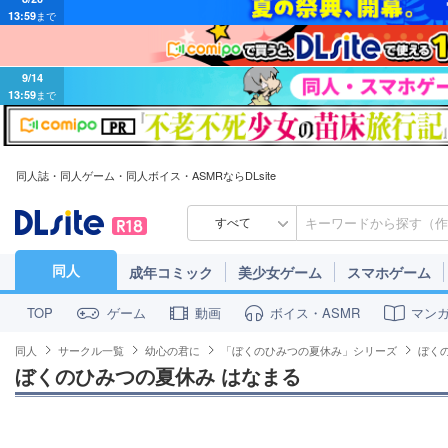
9/14
13:59
まで
同人誌・同人ゲーム・同人ボイス・ASMRならDLsite
すべて
同人
成年コミック
美少女ゲーム
スマホゲーム
ゲーム
動画
ボイス・ASMR
マン
TOP
同人
サークル一覧
幼心の君に
「ぼくのひみつの夏休み」シリーズ
ぼく
ぼくのひみつの夏休み はなまる