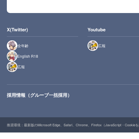
X(Twitter)
Youtube
全年齢
広報
English R18
広報
採用情報（グループ一括採用）
推奨環境：最新版のMicrosoft Edge、Safari、Chrome、Firefox（JavaScript・Cooki