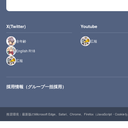
X(Twitter)
Youtube
全年齢
広報
English R18
広報
採用情報（グループ一括採用）
推奨環境：最新版のMicrosoft Edge、Safari、Chrome、Firefox（JavaScript・Cooki