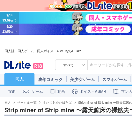
9/14
13:59
まで
8/20
23:59
まで
同人誌・同人ゲーム・同人ボイス・ASMRならDLsite
すべて
同人
成年コミック
美少女ゲーム
スマホゲーム
ゲーム
動画
ボイス・ASMR
マン
TOP
同人
サークル一覧
すたじお☆たぱたぱ
Strip miner of Strip mine 〜露
Strip miner of Strip mine 〜露天鉱床の裸鉱