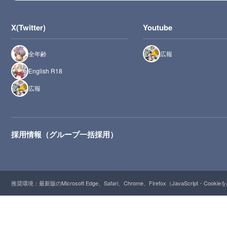
X(Twitter)
Youtube
全年齢
広報
English R18
広報
採用情報（グループ一括採用）
推奨環境：最新版のMicrosoft Edge、Safari、Chrome、Firefox（JavaScript・Cooki