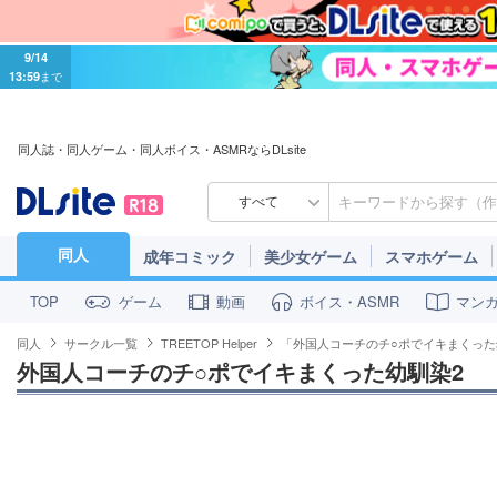
9/14
13:59
まで
同人誌・同人ゲーム・同人ボイス・ASMRならDLsite
すべて
同人
成年コミック
美少女ゲーム
スマホゲーム
ゲーム
動画
ボイス・ASMR
マン
TOP
同人
サークル一覧
TREETOP Helper
「外国人コーチのチ○ポでイキまくっ
外国人コーチのチ○ポでイキまくった幼馴染2