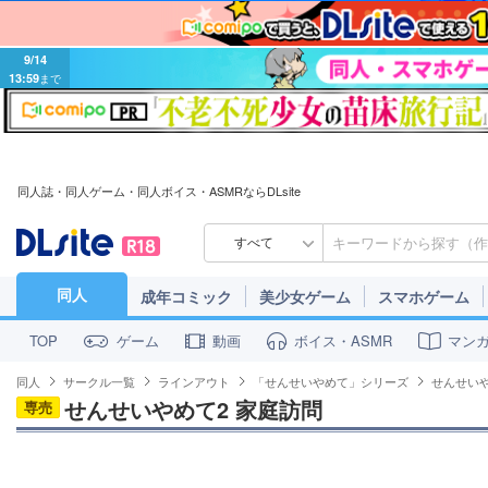
9/14
13:59
まで
同人誌・同人ゲーム・同人ボイス・ASMRならDLsite
すべて
同人
成年コミック
美少女ゲーム
スマホゲーム
ゲーム
動画
ボイス・ASMR
マン
TOP
同人
サークル一覧
ラインアウト
「せんせいやめて」シリーズ
せんせいや
せんせいやめて2 家庭訪問
専売