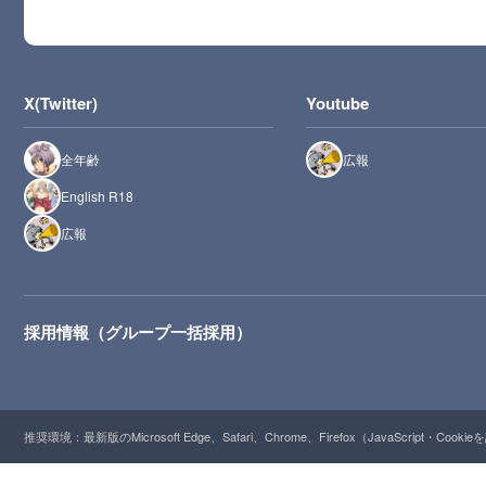
X(Twitter)
Youtube
全年齢
広報
English R18
広報
採用情報（グループ一括採用）
推奨環境：最新版のMicrosoft Edge、Safari、Chrome、Firefox（JavaScript・Cooki