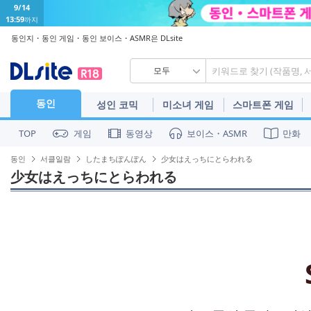
9/14
13:59
까지
동인지・동인 게임・동인 보이스・ASMR은 DLsite
모두
동인
성인 코믹
미소녀 게임
스마트폰 게임
게임
동영상
보이스・ASMR
만화
TOP
동인
서클일람
したまちぽんぽん
少女はえっちにとらわれる
少女はえっちにとらわれる