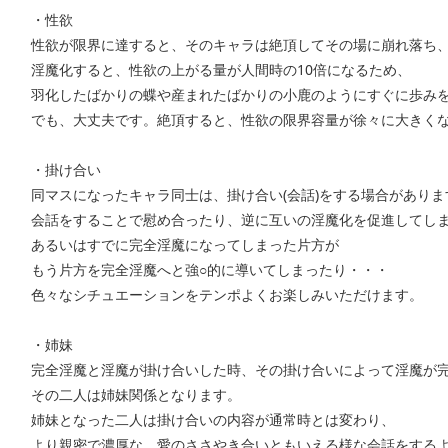
・性欲
性欲が限界に達すると、そのキャラは絶頂してその場に崩れ落ち
淫魔化すると、性欲の上がる量が人間時の10倍になるため、
羽化したばかりの蝶や産まれたばかりの小鹿のようにすぐに歩み
でも、大丈夫です。絶頂すると、性欲の限界容量が徐々に大きく
・掛け合い
同マスになったキャラ同士は、掛け合い(会話)をする場合がありま
会話をすることで慰め合ったり、逆に互いの淫魔化を促進してし
あるいはすでに完全淫魔になってしまった片方が
もう片方を完全淫魔へと強○的に導いてしまったり・・・
色々なシチュエーションをテンポよくお楽しみいただけます。
・姉妹
完全淫魔と淫魔が掛け合いした時、その掛け合いによって淫魔が
その二人は姉妹関係となります。
姉妹となった二人は掛け合いの内容が通常時とは変わり、
より親密で濃厚な、愛のささやき合いともいえる様な会話をする