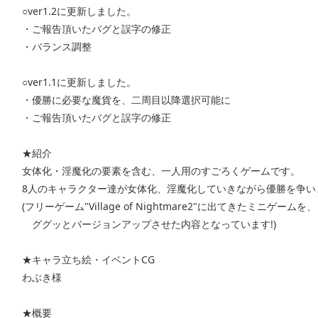
○ver1.2に更新しました。
・ご報告頂いたバグと誤字の修正
・バランス調整
○ver1.1に更新しました。
・優勝に必要な魔貨を、二周目以降選択可能に
・ご報告頂いたバグと誤字の修正
★紹介
女体化・淫魔化の要素を含む、一人用のすごろくゲームです。
8人のキャラクター達が女体化、淫魔化していきながら優勝を争い
(フリーゲーム"Village of Nightmare2"に出てきたミニゲームを、
ググッとバージョンアップさせた内容となっています!)
★キャラ立ち絵・イベントCG
わぶき様
★概要