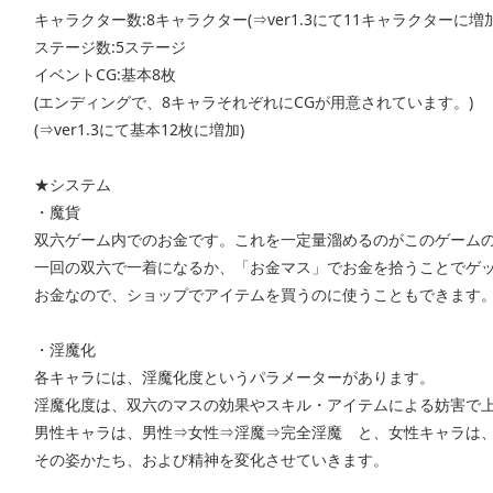
キャラクター数:8キャラクター(⇒ver1.3にて11キャラクターに増加
ステージ数:5ステージ
イベントCG:基本8枚
(エンディングで、8キャラそれぞれにCGが用意されています。)
(⇒ver1.3にて基本12枚に増加)
★システム
・魔貨
双六ゲーム内でのお金です。これを一定量溜めるのがこのゲーム
一回の双六で一着になるか、「お金マス」でお金を拾うことでゲ
お金なので、ショップでアイテムを買うのに使うこともできます
・淫魔化
各キャラには、淫魔化度というパラメーターがあります。
淫魔化度は、双六のマスの効果やスキル・アイテムによる妨害で
男性キャラは、男性⇒女性⇒淫魔⇒完全淫魔 と、女性キャラは
その姿かたち、および精神を変化させていきます。