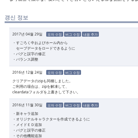
갱신 정보
2017년 04월 29일
오자 수정
버그 수정
내용 추가
・すごろく中およびホール内から
セーブデータをロードできるように
・バグと誤字の修正
・バランス調整
2016년 12월 24일
오자 수정
버그 수정
クリアデータのzipも同梱しました。
ご利用の場合は、zipを解凍して、
cleardataフォルダを上書きして下さい。
2016년 11월 30일
오자 수정
버그 수정
내용 추가
・新キャラ追加
・オリジナルキャラクターを作成できるように
・メイドＥＤ追加
・バグと誤字の修正
・その他機能追加