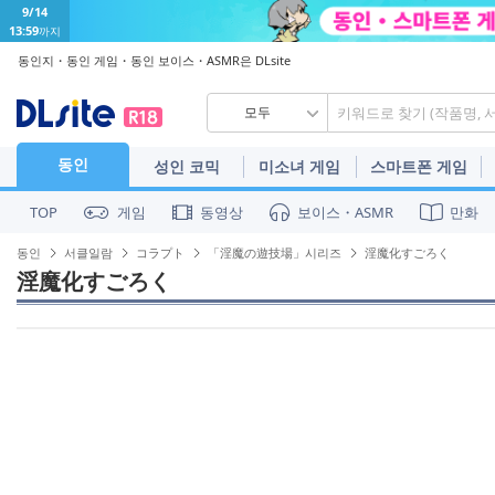
9/14
13:59
까지
동인지・동인 게임・동인 보이스・ASMR은 DLsite
모두
동인
성인 코믹
미소녀 게임
스마트폰 게임
게임
동영상
보이스・ASMR
만화
TOP
동인
서클일람
コラプト
「淫魔の遊技場」시리즈
淫魔化すごろく
淫魔化すごろく