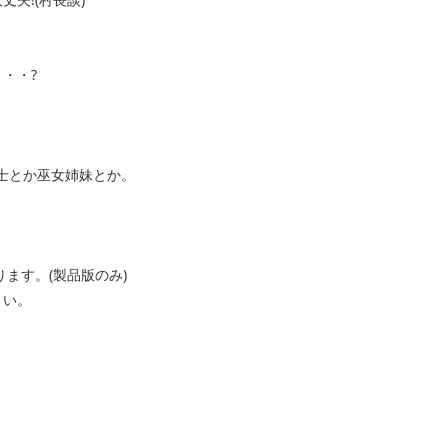
・・?
士とか巫女姉妹とか。
ます。(製品版のみ)
さい。