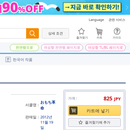
관련 서비스
Language
상세 조건
검색
즐겨찾기
카트
가이드
전연령으로
여성향 전연령 페이지로
여성향 TL/BL 페이지로
한국어 작품
825
가격
JPY
おもち革
서클명
命
카트에 넣기
판매일
2012년
11월 19
즐겨찾기에 추가
일