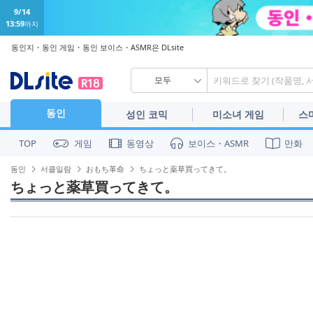
9/14
13:59
까지
동인지・동인 게임・동인 보이스・ASMR은 DLsite
모두
동인
성인 코믹
미소녀 게임
스
게임
동영상
보이스・ASMR
만화
TOP
동인
서클일람
おもち革命
ちょっと薬草買ってきて。
ちょっと薬草買ってきて。