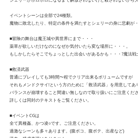
イベントシーンは全部で24種類。
魔物に敗北したり、特定の条件を満たすとシェリーの身に悲劇が・
■冒険の舞台は魔王城や異世界にまで・・・
薬草が欲しいだけなのになぜか気付いたら変な場所に・・・。
もしかしたらそこでちょっとした出会いがあるかも・・・?魔法戦
■救済武器
普通にプレイしても3時間〜程でクリア出来るボリュームですが
それもメンドクサイ!という方のために「救済武器」を用意してあり
バランスが崩壊すること間違い無しなので取り扱いにご注意くだ
詳しくは同封のテキストをご覧ください。
■イベントCGは
全て異種姦、かつ凌○です。ご注意ください。
過激なシーンも多々あります。(腹ボコ、腹ボテ、出産など)