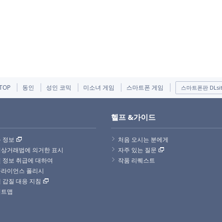
TOP
동인
성인 코믹
미소녀 게임
스마트폰 게임
스마트폰판 DLsi
헬프 &가이드
 정보
처음 오시는 분에게
상거래법에 의거한 표시
자주 있는 질문
 정보 취급에 대하여
작품 리퀘스트
플라이언스 폴리시
 갑질 대응 지침
이트맵