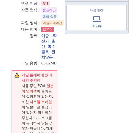
연령 지정
R18
작품 형식
롤플레잉
대응 환경
음악 있음
파일 형식
어플리케이션
PC 전용
대응 언어
일본어
장르
이종・짝
짓기
출
산
촉수
굴욕
원
치않음
파일 용량
63.62MB
게임 플레이에 있어
서의 주의점
사용 중인 PC에
일본
어 언어팩
이 올바르
게 설정되어 있는지,
또한
시스템 로케일
이 일본어로 설정되
어 있는지 확인하여
주십시오. 프로그램
이 동작하지 않는 경
우가 있습니다. 자세