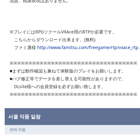
流血、残虐表現はありません。
※プレイにはRPGツクールVXAce用のRTPが必要です。
こちらからダウンロード出来ます。(無料)
ファミ通様
http://www.famitsu.com/freegame/rtp/vxace_rtp
※※※※※※※※※※※※※※※※※※※※※※※※※※※※※※※※※※
■まずは動作確認も兼ねて体験版のプレイをお願いします。
■バグ修正等でデータを差し替える可能性がありますので、
DLsite様への会員登録を必ずお願い致します。
※※※※※※※※※※※※※※※※※※※※※※※※※※※※※※※※※※
서클 작품 일람
판매 작품