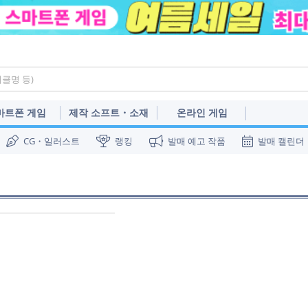
마트폰 게임
제작 소프트・소재
온라인 게임
CG・일러스트
랭킹
발매 예고 작품
발매 캘린더