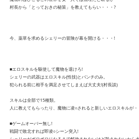
村長から「とっておきの秘策」を教えてもらい・・・?
今、薬草を求めるシェリーの冒険が幕を開ける・・・!
■エロスキルを駆使して魔物を退けろ!
シェリーの武器はエロスキル(性技)とパンチのみ。
犯られる前に相手を満足させてしまえば大丈夫!(村長談)
スキルは全部で15種類。
人に教えてもらったり、魔物に凌○されると新しいエロスキルが・
■ゲームオーバー無し!
戦闘で敗北すれば即凌○シーン突入!
シェリーがボロボロになるまで解放されないけど殺されないから大丈