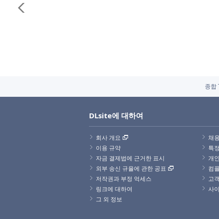
종합 
DLsite에 대하여
회사 개요
채용
이용 규약
특정
자금 결제법에 근거한 표시
개인
외부 송신 규율에 관한 공표
컴
저작권과 부정 억세스
고객
링크에 대하여
사
그 외 정보