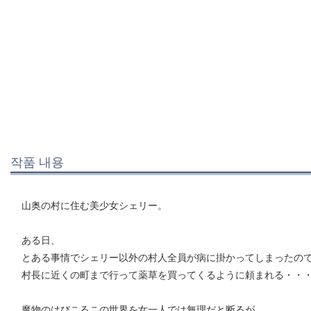
작품 내용
山奥の村に住む美少女シェリー。
ある日、
とある事情でシェリー以外の村人全員が病に掛かってしまったの
村長に近くの町まで行って薬草を買ってくるように頼まれる・・
魔物のはびこるこの世界を女一人では無理だと断るが