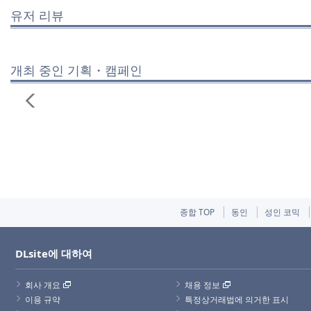
유저 리뷰
개최 중인 기획・캠페인
종합 TOP
동인
성인 코믹
DLsite에 대하여
회사 개요
채용 정보
이용 규약
특정상거래법에 의거한 표시