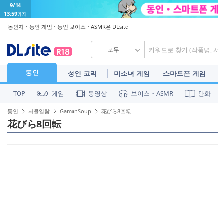
9/14
13:59
까지
동인지・동인 게임・동인 보이스・ASMR은 DLsite
모두
동인
성인 코믹
미소녀 게임
스마트폰 게임
게임
동영상
보이스・ASMR
만화
TOP
동인
서클일람
GamanSoup
花びら8回転
花びら8回転