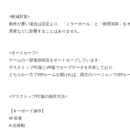
<軽減対策>
動作が重い場合は設定より、「ミラーボール」と「物理演算」を
異変などに影響することはありません。
<オートセーブ>
ゲームの一部進捗状況をオートセーブしています。
デスクトップPC版とVR版でセーブデータを共有しており、
どちらか一方でVIPルームを開ければ、両方のバージョンでVIPル
<デスクトップPC版の操作方法>
【キーボード操作】
W:前進
A:左移動