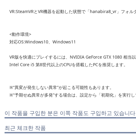
VR:SteamVRとVR機器を起動した状態で「hanabira8_vr」フォルダ
<動作環境>
対応OS:Windows10、Windows11
VR版を快適にプレイするには、NVIDIA GeForce GTX 1080
Intel Core i5 第8世代以上のCPUを搭載したPCを推奨します。
※“異変が発生しない異常”が起こる可能性もあります。
※“予期せぬ異常が多発”する場合は、設定から「初期化」を実行
이 작품을 구입한 분은 이쪽 작품도 구입하고 있습니다
최근 체크한 작품