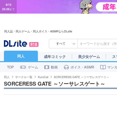
8/13
23:59
まで
同人誌・同人ゲーム・同人ボイス・ASMRならDLsite
すべて
同人
成年コミック
美少女ゲーム
ス
ゲーム
動画
ボイス・ASMR
マン
TOP
同人
サークル一覧
KuroCat
SORCERESS GATE ～ソーサレスゲート～
SORCERESS GATE ～ソーサレスゲート～