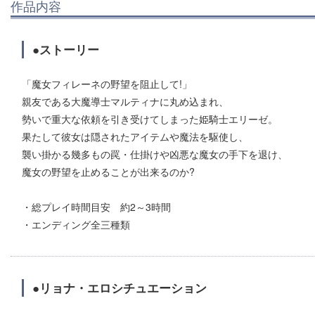
作品内容
●ストーリー
「魔女フィレーネの野望を阻止して!」
親友である大魔導士マルティナに丸め込まれ、
勢いで重大な依頼を引き受けてしまった姫騎士エリーゼ。
果たして彼女は隠されたアイテムや魔法を駆使し、
襲い掛かる幾多もの罠・仕掛けや凶悪な魔女の手下を退け、
魔女の野望を止めることが出来るのか?
・総プレイ時間目安 約2～3時間
・エンディング全三種類
●リョナ・エロシチュエーション