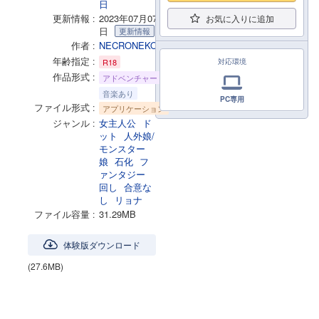
日
更新情報
2023年07月07
お気に入りに追加
日
更新情報
作者
NECRONEKO
年齢指定
R18
対応環境
作品形式
アドベンチャー
音楽あり
PC専用
ファイル形式
アプリケーション
ジャンル
女主人公
ド
ット
人外娘/
モンスター
娘
石化
フ
ァンタジー
回し
合意な
し
リョナ
ファイル容量
31.29MB
体験版ダウンロード
(27.6MB)