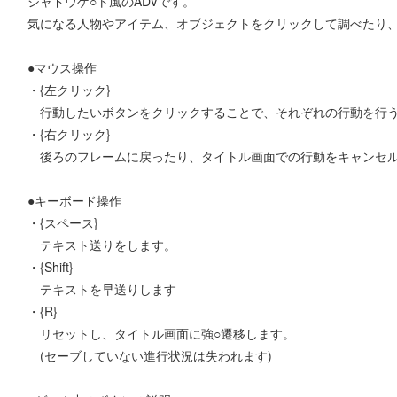
シャドウゲ○ト風のADVです。
気になる人物やアイテム、オブジェクトをクリックして調べたり
●マウス操作
・{左クリック}
行動したいボタンをクリックすることで、それぞれの行動を行う
・{右クリック}
後ろのフレームに戻ったり、タイトル画面での行動をキャンセル
●キーボード操作
・{スペース}
テキスト送りをします。
・{Shift}
テキストを早送りします
・{R}
リセットし、タイトル画面に強○遷移します。
(セーブしていない進行状況は失われます)