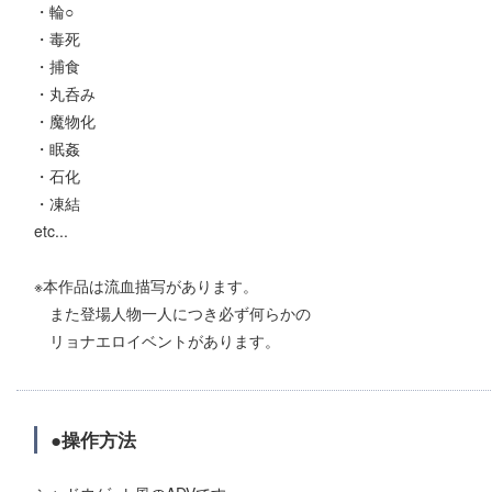
・輪○
・毒死
・捕食
・丸呑み
・魔物化
・眠姦
・石化
・凍結
etc...
※本作品は流血描写があります。
また登場人物一人につき必ず何らかの
リョナエロイベントがあります。
●操作方法