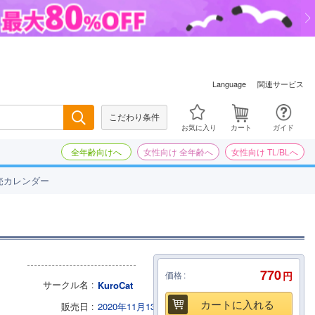
関連サービス
Language
こだわり条件
検索
お気に入り
カート
ガイド
全年齢向けへ
女性向け 全年齢へ
女性向け TL/BLへ
売カレンダー
770
価格
円
サークル名
KuroCat
カートに入れる
販売日
2020年11月13