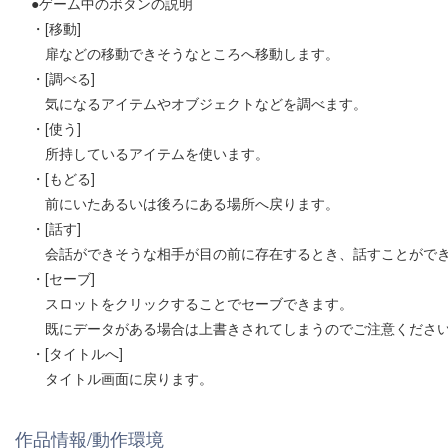
●ゲーム中のボタンの説明
・[移動]
扉などの移動できそうなところへ移動します。
・[調べる]
気になるアイテムやオブジェクトなどを調べます。
・[使う]
所持しているアイテムを使います。
・[もどる]
前にいたあるいは後ろにある場所へ戻ります。
・[話す]
会話ができそうな相手が目の前に存在するとき、話すことがで
・[セーブ]
スロットをクリックすることでセーブできます。
既にデータがある場合は上書きされてしまうのでご注意くださ
・[タイトルへ]
タイトル画面に戻ります。
作品情報/動作環境