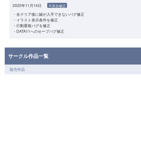
2020年11月14日
不具合修正
・全クリア後に鍵が入手できないバグ修正
・イラスト表示条件を修正
・行動重複バグを修正
・DATA11へのセーブバグ修正
サークル作品一覧
販売作品