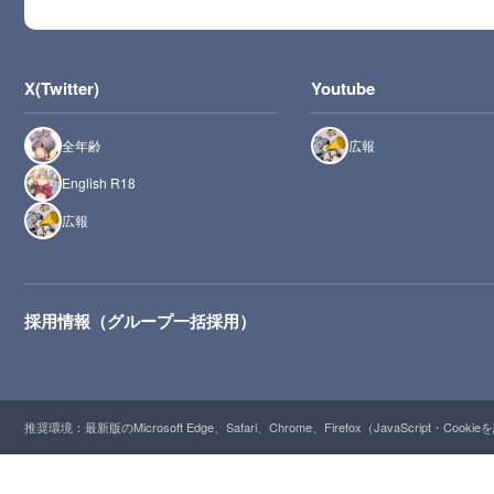
X(Twitter)
Youtube
全年齢
広報
English R18
広報
採用情報（グループ一括採用）
推奨環境：最新版のMicrosoft Edge、Safari、Chrome、Firefox（JavaScript・Cooki