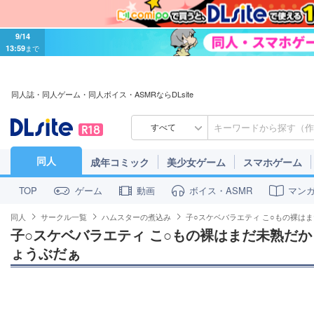
9/14
13:59
まで
同人誌・同人ゲーム・同人ボイス・ASMRならDLsite
すべて
同人
成年コミック
美少女ゲーム
スマホゲーム
ゲーム
動画
ボイス・ASMR
マン
TOP
同人
サークル一覧
ハムスターの煮込み
子○スケベバラエティ こ○もの裸は
子○スケベバラエティ こ○もの裸はまだ未熟だ
ょうぶだぁ