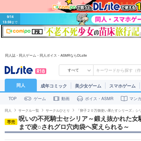
9/14
13:59
まで
同人誌・同人ゲーム・同人ボイス・ASMRならDLsite
すべて
同人
成年コミック
美少女ゲーム
スマホゲーム
ゲーム
動画
ボイス・ASMR
マン
TOP
同人
サークル一覧
サークルひとり
「卵子２０万個使い果たすシリーズ」シ
呪いの不死騎士セシリア～鍛え抜かれた女
専売
まで凌○されグロ穴肉袋へ変えられる～