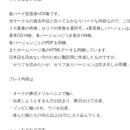
超ハード拡張凌○CG集です。
当サークルの過去作品と比べてもかなりハードな内容なので、ご
スカ要素の有無・セリフの有無を選択可。※変形無しバージョンは
基本CG16枚。各バージョンにつき差分158枚。
各バージョンごとのPDFを同梱。
またホームページ風のHTMLデータも同梱しています。
日本語を読めない方のために翻訳用に作成したものですが、
「セリフを読みたいが、セリフありバージョンは吹き出しが邪魔
プレイ内容は
・オークの豚式ドリルペニスで輪○。
・出産しようとするも穴が詰まり、数日かけて出産。
・ゾンビに輪○され、ウジを出産。
・産んだ娘たち(100人以上)が穴に入り込んでくる。
・・・などなどです。