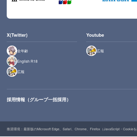
X(Twitter)
Youtube
全年齢
広報
English R18
広報
採用情報（グループ一括採用）
推奨環境：最新版のMicrosoft Edge、Safari、Chrome、Firefox（JavaScript・Cooki