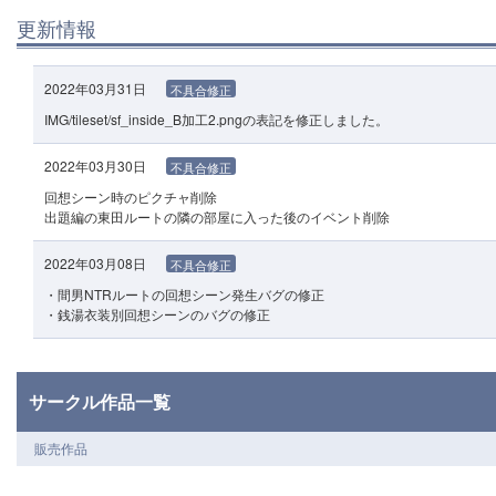
更新情報
2022年03月31日
不具合修正
IMG/tileset/sf_inside_B加工2.pngの表記を修正しました。
2022年03月30日
不具合修正
回想シーン時のピクチャ削除
出題編の東田ルートの隣の部屋に入った後のイベント削除
2022年03月08日
不具合修正
・間男NTRルートの回想シーン発生バグの修正
・銭湯衣装別回想シーンのバグの修正
サークル作品一覧
販売作品