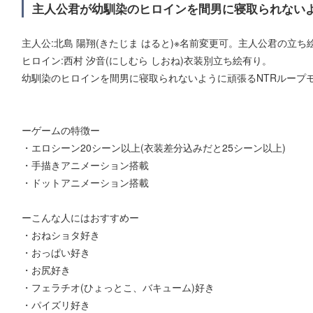
主人公君が幼馴染のヒロインを間男に寝取られないよ
主人公:北島 陽翔(きたじま はると)※名前変更可。主人公君の立ち
ヒロイン:西村 汐音(にしむら しおね)衣装別立ち絵有り。
幼馴染のヒロインを間男に寝取られないように頑張るNTRループ
ーゲームの特徴ー
・エロシーン20シーン以上(衣装差分込みだと25シーン以上)
・手描きアニメーション搭載
・ドットアニメーション搭載
ーこんな人にはおすすめー
・おねショタ好き
・おっぱい好き
・お尻好き
・フェラチオ(ひょっとこ、バキューム)好き
・パイズリ好き