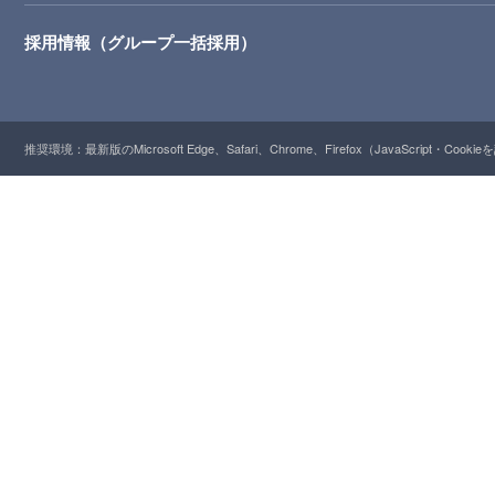
採用情報（グループ一括採用）
推奨環境：最新版のMicrosoft Edge、Safari、Chrome、Firefox（JavaScript・Cooki