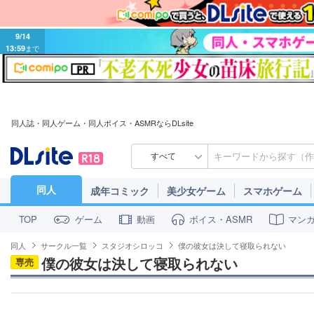
9/14
13:59
まで
同人誌・同人ゲーム・同人ボイス・ASMRならDLsite
すべて
同人
成年コミック
美少女ゲーム
スマホゲーム
ゲーム
動画
ボイス・ASMR
マン
TOP
同人
サークル一覧
スタジオシロッコ
僕の彼女は決して寝取られない
僕の彼女は決して寝取られない
専売