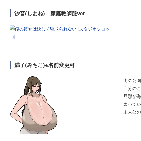
汐音(しおね) 家庭教師服ver
満子(みちこ)※名前変更可
街の公園
自分のこ
旦那が海
まってい
主人公の