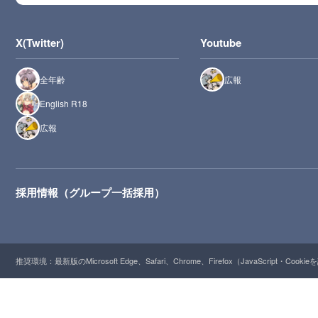
X(Twitter)
Youtube
全年齢
広報
English R18
広報
採用情報（グループ一括採用）
推奨環境：最新版のMicrosoft Edge、Safari、Chrome、Firefox（JavaScript・Cooki