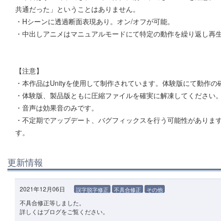
共通だった」ということはありません。
・Hシーンに透過断面表現あり。オン/オフが可能。
・中出しアニメはマニュアルモードにて特定の動作を繰り返し再
【注意】
・本作品はUnityを使用して制作されています。体験版にて動作
・体験版、製品版ともに圧縮ファイルを確実に解凍してください
・音声は効果音のみです。
・不定期でアップデート、バグフィックスを行う可能性がありま
す。
更新情報
2021年12月06日
誤字脱字修正
不具合修正
その他
不具合修正等しました。
詳しくはブログをご覧ください。