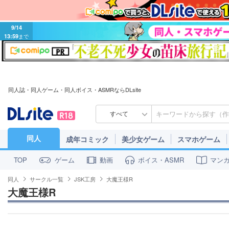
9/14
13:59
まで
同人誌・同人ゲーム・同人ボイス・ASMRならDLsite
すべて
同人
成年コミック
美少女ゲーム
スマホゲーム
ゲーム
動画
ボイス・ASMR
マン
TOP
同人
サークル一覧
JSK工房
大魔王様R
大魔王様R