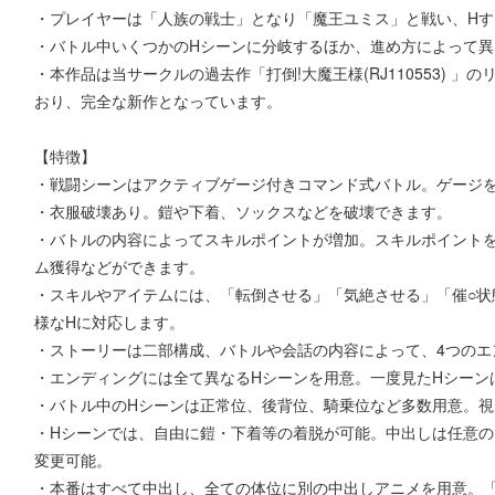
・プレイヤーは「人族の戦士」となり「魔王ユミス」と戦い、H
・バトル中いくつかのHシーンに分岐するほか、進め方によって異
・本作品は当サークルの過去作「打倒!大魔王様(RJ110553) 
おり、完全な新作となっています。
【特徴】
・戦闘シーンはアクティブゲージ付きコマンド式バトル。ゲージ
・衣服破壊あり。鎧や下着、ソックスなどを破壊できます。
・バトルの内容によってスキルポイントが増加。スキルポイント
ム獲得などができます。
・スキルやアイテムには、「転倒させる」「気絶させる」「催○状
様なHに対応します。
・ストーリーは二部構成、バトルや会話の内容によって、4つのエ
・エンディングには全て異なるHシーンを用意。一度見たHシーン
・バトル中のHシーンは正常位、後背位、騎乗位など多数用意。視
・Hシーンでは、自由に鎧・下着等の着脱が可能。中出しは任意
変更可能。
・本番はすべて中出し、全ての体位に別の中出しアニメを用意。