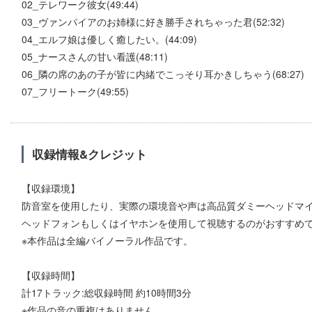
02_テレワーク彼女(49:44)
03_ヴァンパイアのお姉様に好き勝手されちゃった君(52:32)
04_エルフ娘は優しく癒したい。(44:09)
05_ナースさんの甘い看護(48:11)
06_隣の席のあの子が皆に内緒でこっそり耳かきしちゃう(68:27)
07_フリートーク(49:55)
収録情報&クレジット
【収録環境】
防音室を使用したり、実際の環境音や声は高品質ダミーヘッドマイク「N
ヘッドフォンもしくはイヤホンを使用して視聴するのがおすすめ
※本作品は全編バイノーラル作品です。
【収録時間】
計17トラック:総収録時間 約10時間3分
※作品の音の重複はありません。