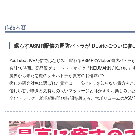
作品内容
眠らすASMR配信の周防パトラが DLsiteについに参
YouTubeLIVE配信でおなじみ、眠れるASMRのVtuber周防パトラが
合計10時間。高品質ダミーヘッドマイク「NEUMANN / KU100」
魔界から来た悪魔の女王パトラが貴方のお部屋に?!
癒しの研究対象に選ばれた貴方は・・?パトラを知らない貴方もこ
優しい甘い囁きと気持ちの良いマッサージと耳かきをお楽しみい
全17トラック、総収録時間10時間を超える、大ボリュームのASM