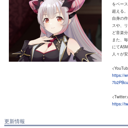
をベース
超える。
自身の作
スや、リ
ど音楽分
また、毎
にてAS
人々が安
<YouTub
https://
7b2PBc
<Twitter
https://
更新情報