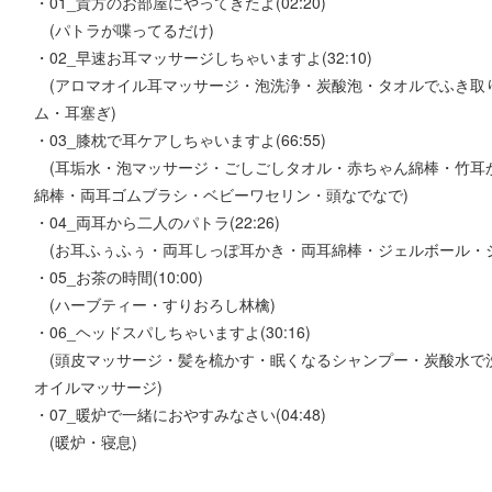
・01_貴方のお部屋にやってきたよ(02:20)
(パトラが喋ってるだけ)
・02_早速お耳マッサージしちゃいますよ(32:10)
(アロマオイル耳マッサージ・泡洗浄・炭酸泡・タオルでふき取
ム・耳塞ぎ)
・03_膝枕で耳ケアしちゃいますよ(66:55)
(耳垢水・泡マッサージ・ごしごしタオル・赤ちゃん綿棒・竹耳
綿棒・両耳ゴムブラシ・ベビーワセリン・頭なでなで)
・04_両耳から二人のパトラ(22:26)
(お耳ふぅふぅ・両耳しっぽ耳かき・両耳綿棒・ジェルボール・
・05_お茶の時間(10:00)
(ハーブティー・すりおろし林檎)
・06_ヘッドスパしちゃいますよ(30:16)
(頭皮マッサージ・髪を梳かす・眠くなるシャンプー・炭酸水で
オイルマッサージ)
・07_暖炉で一緒におやすみなさい(04:48)
(暖炉・寝息)