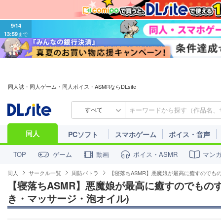
9/14
13:59
まで
同人誌・同人ゲーム・同人ボイス・ASMRならDLsite
すべて
同人
PCソフト
スマホゲーム
ボイス・音声
ゲーム
動画
ボイス・ASMR
マン
TOP
同人
サークル一覧
周防パトラ
【寝落ちASMR】悪魔娘が最高に癒すのでも
【寝落ちASMR】悪魔娘が最高に癒すのでもの
き・マッサージ・泡オイル)