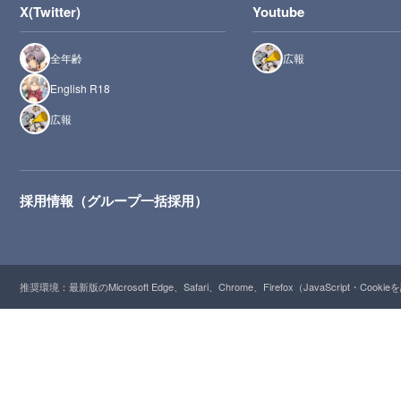
X(Twitter)
Youtube
全年齢
広報
English R18
広報
採用情報（グループ一括採用）
推奨環境：最新版のMicrosoft Edge、Safari、Chrome、Firefox（JavaScript・Cooki