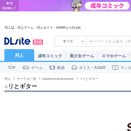
8/13
23:59
まで
同人誌・同人ゲーム・同人ボイス・ASMRならDLsite
すべて
同人
成年コミック
美少女ゲーム
スマホゲーム
ゲーム
動画
ボイス・ASMR
マン
TOP
同人
サークル一覧
squeezecandyheaven
○リとギター
○リとギター