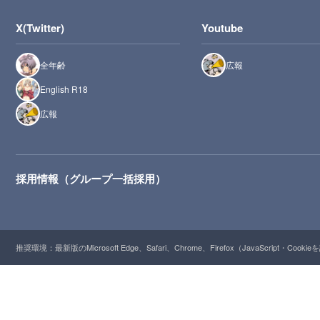
X(Twitter)
Youtube
全年齢
広報
English R18
広報
採用情報（グループ一括採用）
推奨環境：最新版のMicrosoft Edge、Safari、Chrome、Firefox（JavaScript・Cooki