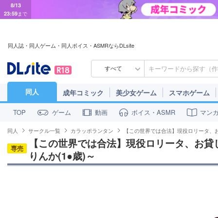
8/13
23:59
まで
同人誌・同人ゲーム・同人ボイス・ASMRならDLsite
すべて
同人
成年コミック
美少女ゲーム
スマホゲーム
ゲーム
動画
ボイス・ASMR
マン
TOP
同人
サークル一覧
カラッポランタン
【この世界では合法】現役ロリータ、お
【この世界では合法】現役ロリータ、お貸
専売
りんか(1●歳)～