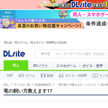
9/14
13:59
まで
同人誌・同人ゲーム・同人ボイス・ASMRならDLsite
すべて
同人
PCソフト
スマホゲーム
ボイス・音声
ゲーム
動画
ボイス・ASMR
マン
TOP
同人
サークル一覧
乱痴気事虫所
「竜の飼い方教えます」シリーズ
竜の
竜の飼い方教えます17