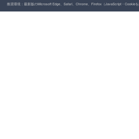
推奨環境：最新版のMicrosoft Edge、Safari、Chrome、Firefox（JavaScript・Cooki