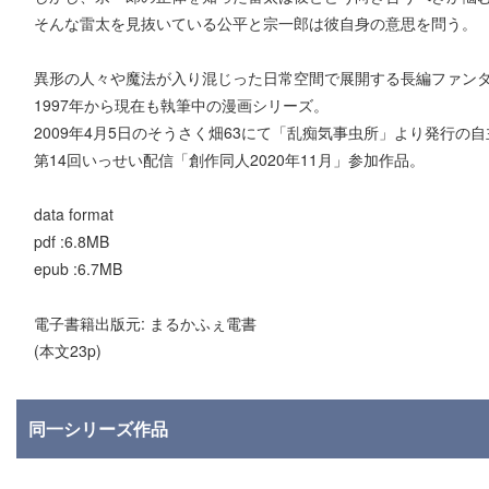
そんな雷太を見抜いている公平と宗一郎は彼自身の意思を問う。
異形の人々や魔法が入り混じった日常空間で展開する長編ファンタ
1997年から現在も執筆中の漫画シリーズ。
2009年4月5日のそうさく畑63にて「乱痴気事虫所」より発行の
第14回いっせい配信「創作同人2020年11月」参加作品。
data format
pdf :6.8MB
epub :6.7MB
電子書籍出版元: まるかふぇ電書
(本文23p)
同一シリーズ作品