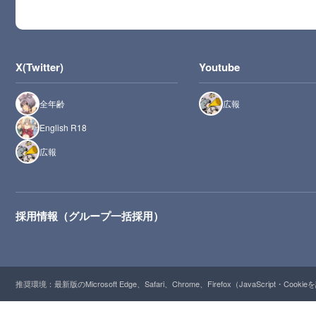
X(Twitter)
Youtube
全年齢
広報
English R18
広報
採用情報（グループ一括採用）
推奨環境：最新版のMicrosoft Edge、Safari、Chrome、Firefox（JavaScript・Cooki