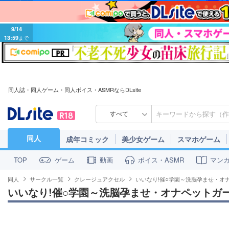
9/14
13:59
まで
同人誌・同人ゲーム・同人ボイス・ASMRならDLsite
すべて
同人
成年コミック
美少女ゲーム
スマホゲーム
ゲーム
動画
ボイス・ASMR
マン
TOP
同人
サークル一覧
クレージュアクセル
いいなり!催○学園～洗脳孕ませ・オ
いいなり!催○学園～洗脳孕ませ・オナペットガ