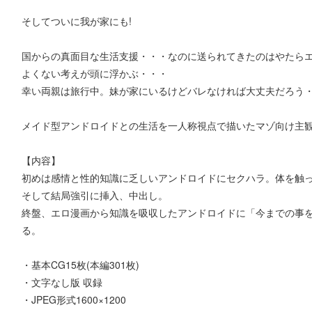
そしてついに我が家にも!
国からの真面目な生活支援・・・なのに送られてきたのはやたら
よくない考えが頭に浮かぶ・・・
幸い両親は旅行中。妹が家にいるけどバレなければ大丈夫だろう・
メイド型アンドロイドとの生活を一人称視点で描いたマゾ向け主観
【内容】
初めは感情と性的知識に乏しいアンドロイドにセクハラ。体を触
そして結局強引に挿入、中出し。
終盤、エロ漫画から知識を吸収したアンドロイドに「今までの事
る。
・基本CG15枚(本編301枚)
・文字なし版 収録
・JPEG形式1600×1200