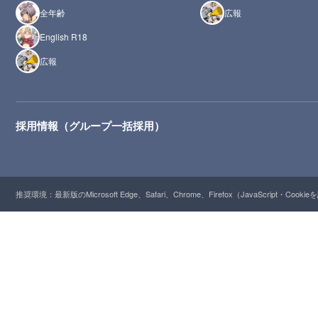
全年齢
広報
English R18
広報
採用情報（グループ一括採用）
推奨環境：最新版のMicrosoft Edge、Safari、Chrome、Firefox（JavaScript・Cooki