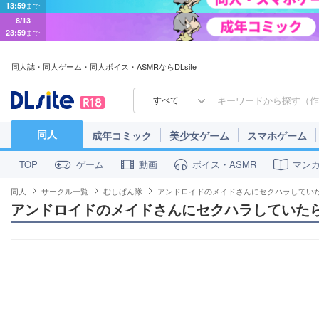
8/13
23:59
まで
同人誌・同人ゲーム・同人ボイス・ASMRならDLsite
すべて
同人
成年コミック
美少女ゲーム
スマホゲーム
ゲーム
動画
ボイス・ASMR
マン
TOP
同人
サークル一覧
むしぱん隊
アンドロイドのメイドさんにセクハラしてい
アンドロイドのメイドさんにセクハラしていた