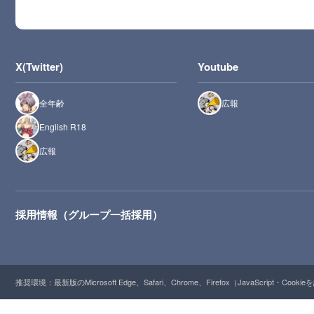
X(Twitter)
Youtube
全年齢
広報
English R18
広報
採用情報（グループ一括採用）
推奨環境：最新版のMicrosoft Edge、Safari、Chrome、Firefox（JavaScript・Cooki