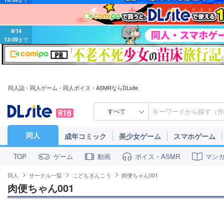
9/14
13:59
まで
同人誌・同人ゲーム・同人ボイス・ASMRならDLsite
すべて
同人
成年コミック
美少女ゲーム
スマホゲーム
ゲーム
動画
ボイス・ASMR
マン
TOP
同人
サークル一覧
こどもぎんこう
肉便ちゃん001
肉便ちゃん001