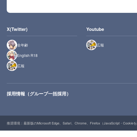
X(Twitter)
Youtube
全年齢
広報
English R18
広報
採用情報（グループ一括採用）
推奨環境：最新版のMicrosoft Edge、Safari、Chrome、Firefox（JavaScript・Cooki