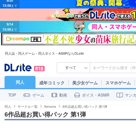
9/14
13:59
まで
同人誌・同人ゲーム・同人ボイス・ASMRならDLsite
すべて
同人
成年コミック
美少女ゲーム
スマホゲーム
ゲーム
動画
ボイス・ASMR
マン
TOP
同人
サークル一覧
Xenoms
6作品超お買い得パック 第1弾
6作品超お買い得パック 第1弾