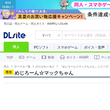
9/14
13:59
まで
同人誌・同人ゲーム・同人ボイス・ASMRならDLsite
すべて
同人
PCソフト
スマホゲーム
ボイス・音声
ゲーム
動画
ボイス・ASMR
マン
TOP
同人
サークル一覧
のりかわーるど
「めじろーん☆マックちゃん」シリーズ
めじろーん☆マックちゃん
専売