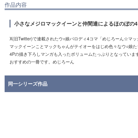
作品内容
小さなメジロマックイーンと仲間達によるほのぼの4
X(旧Twitter)で連載されたウ○娘パロディ4コマ「めじろーん
マックイーンことマックちゃんがテイオーをはじめ色々なウ○娘た
4Pの描き下ろしマンガも入ったボリュームたっぷりとなっていま
おすすめの一冊です。めじろーん
同一シリーズ作品