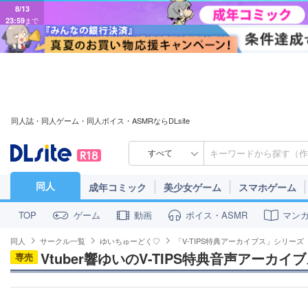
8/13
23:59
まで
同人誌・同人ゲーム・同人ボイス・ASMRならDLsite
すべて
同人
成年コミック
美少女ゲーム
スマホゲーム
ゲーム
動画
ボイス・ASMR
マン
TOP
同人
サークル一覧
ゆいちゅーどく♡
「V-TIPS特典アーカイブス」シリーズ
Vtuber響ゆいのV-TIPS特典音声アーカイ
専売