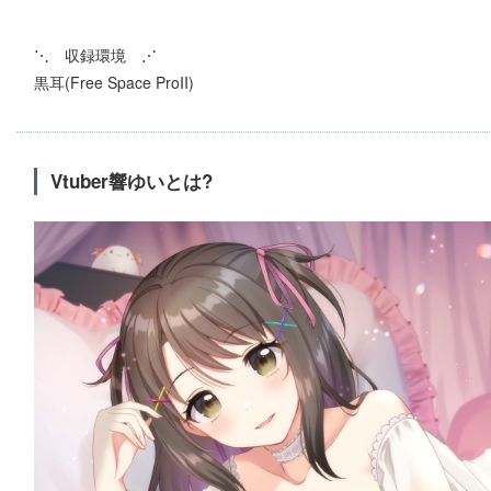
⋱ 収録環境 ⋰
黒耳(Free Space ProII)
Vtuber響ゆいとは?