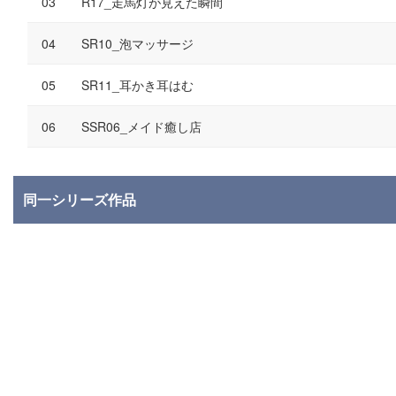
R17_走馬灯が見えた瞬間
SR10_泡マッサージ
SR11_耳かき耳はむ
SSR06_メイド癒し店
同一シリーズ作品