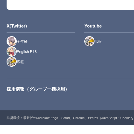
X(Twitter)
Youtube
全年齢
広報
English R18
広報
採用情報（グループ一括採用）
推奨環境：最新版のMicrosoft Edge、Safari、Chrome、Firefox（JavaScript・Cooki