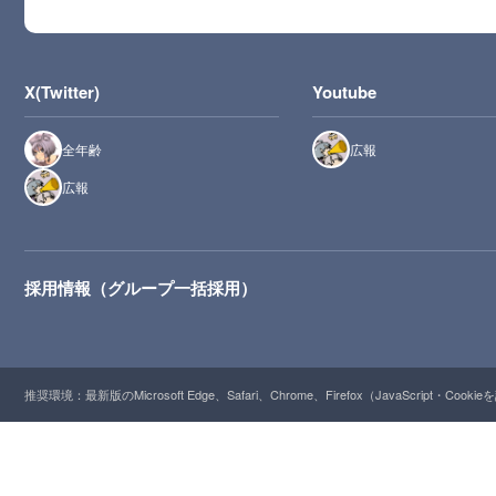
X(Twitter)
Youtube
全年齢
広報
広報
採用情報（グループ一括採用）
推奨環境：最新版のMicrosoft Edge、Safari、Chrome、Firefox（JavaScript・Cooki