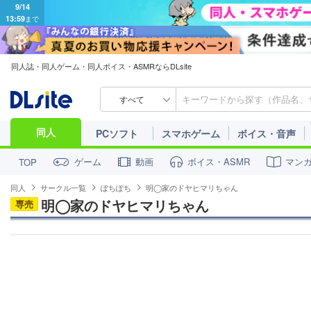
同人誌・同人ゲーム・同人ボイス・ASMRならDLsite
すべて
同人
PCソフト
スマホゲーム
ボイス・音声
ゲーム
動画
ボイス・ASMR
マン
TOP
同人
サークル一覧
ぽちぽち
明◯家のドヤヒマリちゃん
明◯家のドヤヒマリちゃん
専売