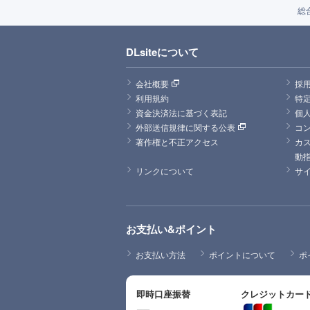
総
DLsiteについて
会社概要
採
利用規約
特
資金決済法に基づく表記
個
外部送信規律に関する公表
コ
著作権と不正アクセス
カ
動
リンクについて
サ
お支払い&ポイント
お支払い方法
ポイントについて
ポ
即時口座振替
クレジットカー