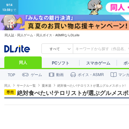
同人誌・同人ゲーム・同人ボイス・ASMRならDLsite
すべて
同人
PCソフト
スマホゲーム
ボ
ゲーム
動画
ボイス・ASMR
マン
TOP
同人
サークル一覧
粟米湯
絶対食べたい!テロリストが選ぶグルメスポット!
絶対食べたい!テロリストが選ぶグルメスポ
専売