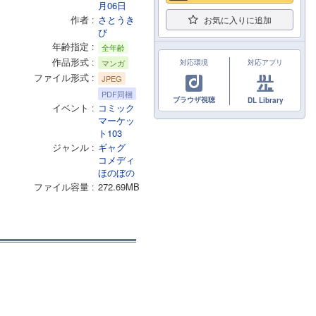
月06日
作者
さとうき
お気に入りに追加
び
年齢指定
全年齢
作品形式
マンガ
対応環境
対応アプリ
ファイル形式
JPEG
PDF同梱
ブラウザ視聴
DL Library
イベント
コミック
マーケッ
ト103
ジャンル
ギャグ
コメディ
ほのぼの
ファイル容量
272.69MB