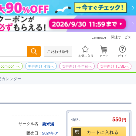
関連サービス
Language
こだわり条件
検索
お気に入り
カート
ガイド
omipo）へ
男性向け R18へ
女性向け 全年齢へ
女性向け TL/BLへ
売カレンダー
550
価格
円
サークル名
粟米湯
カートに入れる
販売日
2024年01