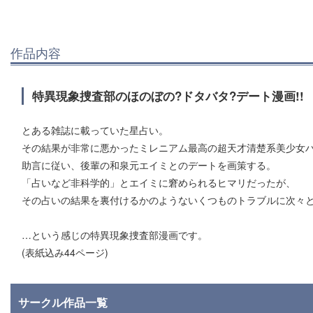
作品内容
特異現象捜査部のほのぼの?ドタバタ?デート漫画!!
とある雑誌に載っていた星占い。
その結果が非常に悪かったミレニアム最高の超天才清楚系美少女
助言に従い、後輩の和泉元エイミとのデートを画策する。
「占いなど非科学的」とエイミに窘められるヒマリだったが、
その占いの結果を裏付けるかのようないくつものトラブルに次々
…という感じの特異現象捜査部漫画です。
(表紙込み44ページ)
サークル作品一覧