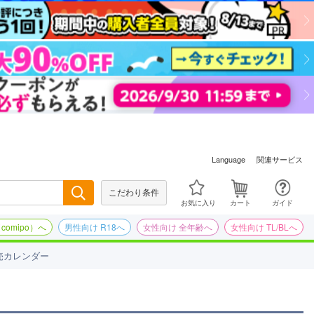
関連サービス
Language
こだわり条件
検索
お気に入り
カート
ガイド
omipo）へ
男性向け R18へ
女性向け 全年齢へ
女性向け TL/BLへ
売カレンダー