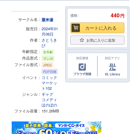
440
価格
円
サークル名
粟米湯
カートに入れる
販売日
2024年01
月06日
作者
さとうき
お気に入りに追加
び
年齢指定
全年齢
作品形式
マンガ
対応環境
対応アプリ
ファイル形式
JPEG
PDF同梱
ブラウザ視聴
DL Library
イベント
コミック
マーケッ
ト102
ジャンル
ギャグ
コメディ
ほのぼの
ファイル容量
151.26MB