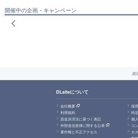
開催中の企画・キャンペーン
総
DLsiteについて
会社概要
採
利用規約
特
資金決済法に基づく表記
個
外部送信規律に関する公表
コ
著作権と不正アクセス
カ