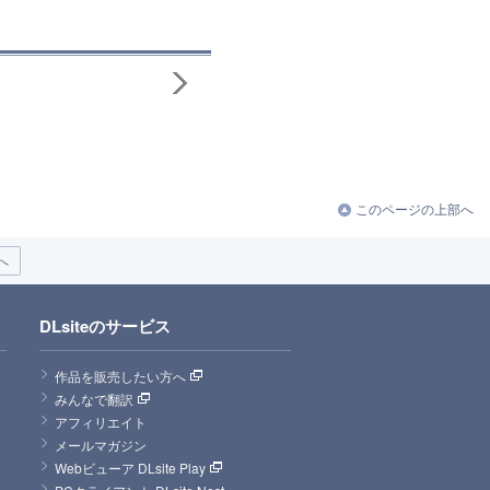
このページの上部へ
へ
DLsiteのサービス
作品を販売したい方へ
みんなで翻訳
アフィリエイト
メールマガジン
Webビューア DLsite Play