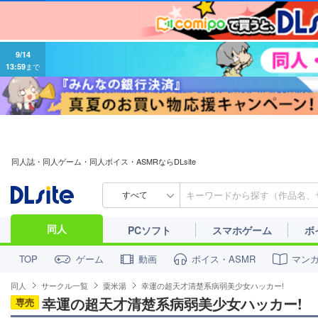
9/14
13:59
まで
同人誌・同人ゲーム・同人ボイス・ASMRならDLsite
すべて
同人
PCソフト
スマホゲーム
ボ
ゲーム
動画
ボイス・ASMR
マン
TOP
同人
サークル一覧
粟米湯
幸運の超天才清楚系病弱美少女ハッカー!
幸運の超天才清楚系病弱美少女ハッカー!
専売