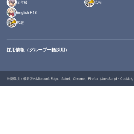
全年齢
広報
English R18
広報
採用情報（グループ一括採用）
推奨環境：最新版のMicrosoft Edge、Safari、Chrome、Firefox（JavaScript・Cooki