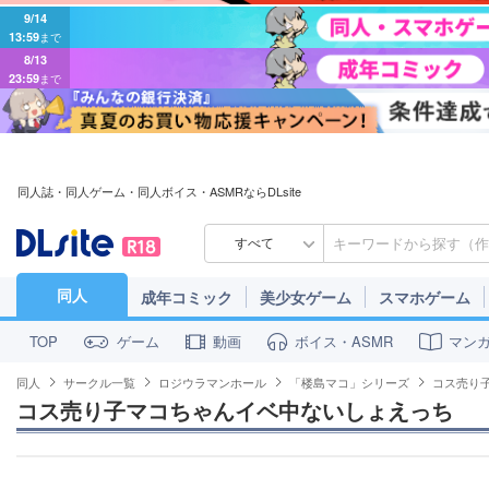
9/14
13:59
まで
8/13
23:59
まで
同人誌・同人ゲーム・同人ボイス・ASMRならDLsite
すべて
同人
成年コミック
美少女ゲーム
スマホゲーム
ゲーム
動画
ボイス・ASMR
マン
TOP
同人
サークル一覧
ロジウラマンホール
「楼島マコ」シリーズ
コス売り
コス売り子マコちゃんイベ中ないしょえっち