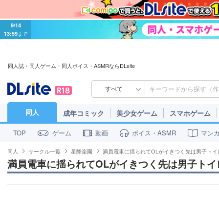
9/14
13:59
まで
同人誌・同人ゲーム・同人ボイス・ASMRならDLsite
すべて
同人
成年コミック
美少女ゲーム
スマホゲーム
ゲーム
動画
ボイス・ASMR
マン
TOP
同人
サークル一覧
星降楽園
満員電車に揺られてOLがイきつく先は男子トイ
満員電車に揺られてOLがイきつく先は男子トイ