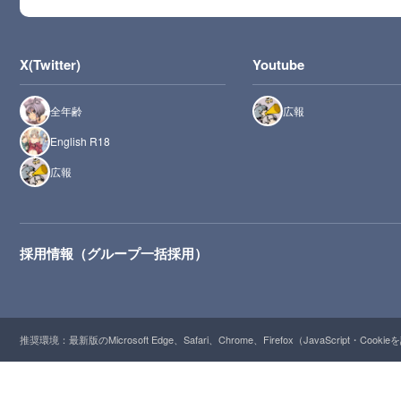
X(Twitter)
Youtube
全年齢
広報
English R18
広報
採用情報（グループ一括採用）
推奨環境：最新版のMicrosoft Edge、Safari、Chrome、Firefox（JavaScript・Cooki