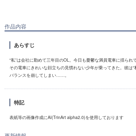
作品内容
あらすじ
“私”は会社に勤めて三年目のOL。今日も憂鬱な満員電車に揺られ
その電車にきれいな顔立ちの見慣れない少年が乗ってきた。彼は“
バランスを崩してしまい……。
特記
表紙等の画像作成にAI(TrinArt alpha2.0)を使用しております
更新情報