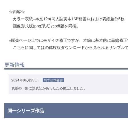
☆内容☆
カラー表紙+本文12p(同人誌実本16P相当)+おまけ表紙差分5枚
画像形式版(png形式)とpdf版を同梱。
※販売ページ上ではモザイク修正ですが、本編は基本的に黒線修正
こちらに関してはの体験版ダウンロードから見られるサンプル
更新情報
2024年04月25日
誤字脱字修正
表紙の一部に誤表記があったため修正しました。
同一シリーズ作品