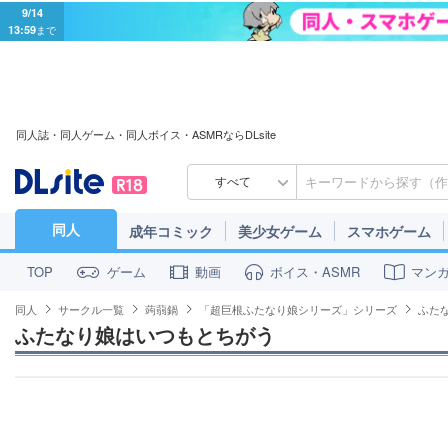
9/14
13:59
まで
同人誌・同人ゲーム・同人ボイス・ASMRならDLsite
すべて
同人
成年コミック
美少女ゲーム
スマホゲーム
ゲーム
動画
ボイス・ASMR
マン
TOP
同人
サークル一覧
蒟蒻鍋
「超巨根ふたなり娘シリーズ」シリーズ
ふた
ふたなり娘はいつもとちがう