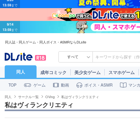
9/14
13:59
まで
同人誌・同人ゲーム・同人ボイス・ASMRならDLsite
すべて
同人
成年コミック
美少女ゲーム
スマホゲーム
ゲーム
動画
ボイス・ASMR
マン
TOP
同人
サークル一覧
OVing
私はヴィランクリエティ
私はヴィランクリエティ