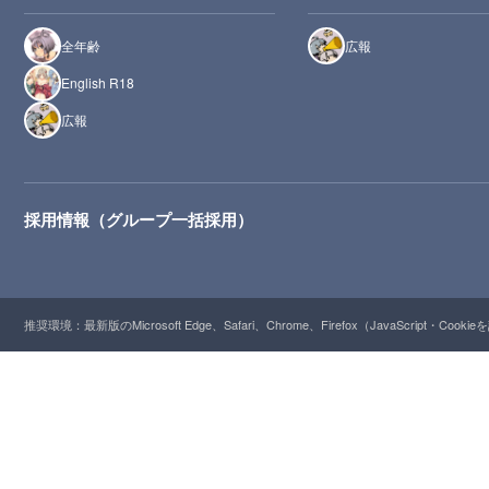
全年齢
広報
English R18
広報
採用情報（グループ一括採用）
推奨環境：最新版のMicrosoft Edge、Safari、Chrome、Firefox（JavaScript・Cooki