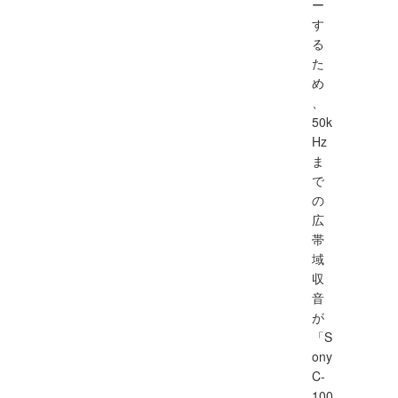
ー
す
る
た
め
、
50k
Hz
ま
で
の
広
帯
域
収
音
が
「S
ony
C-
100