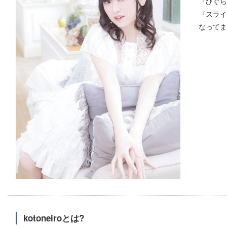
『ひぐら
『スライ
なってま
kotoneiroとは?