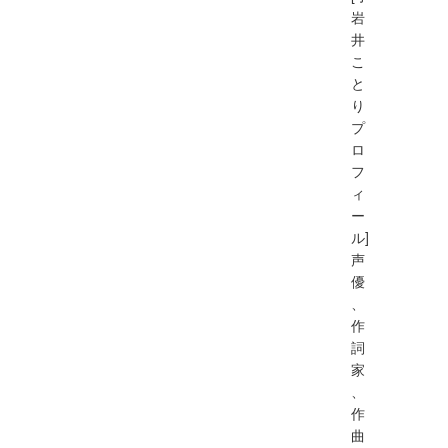
岩
井
こ
と
り
プ
ロ
フ
ィ
ー
ル]
声
優
、
作
詞
家
、
作
曲