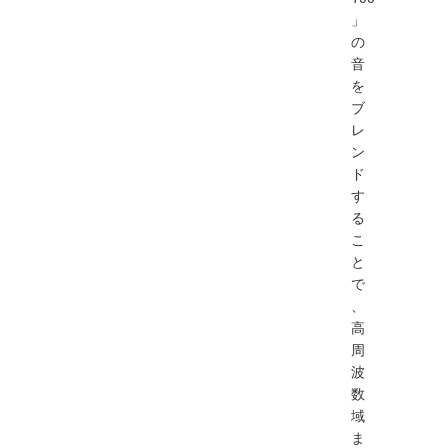
」
の
音
を
ブ
レ
ン
ド
す
る
こ
と
で
、
高
周
波
数
域
ま