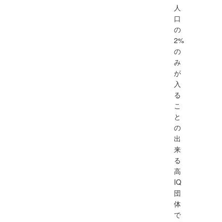
人
口
の
2%
の
み
が
入
る
こ
と
の
出
来
る
高
IQ
団
体
で