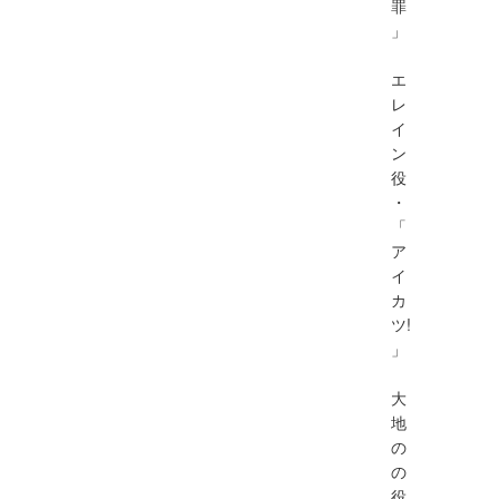
罪
」
エ
レ
イ
ン
役
・
「
ア
イ
カ
ツ!
」
大
地
の
の
役