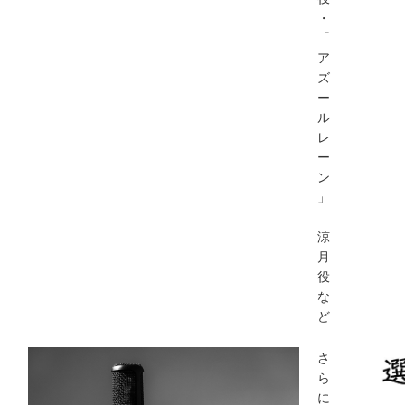
・
「
ア
ズ
ー
ル
レ
ー
ン
」
涼
月
役
な
ど
さ
ら
に