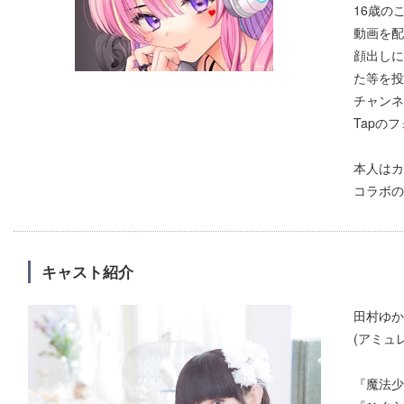
16歳のこ
動画を配
顔出しに
た等を投
チャンネル
Tapの
本人はカ
コラボの
キャスト紹介
田村ゆか
(アミュ
『魔法少