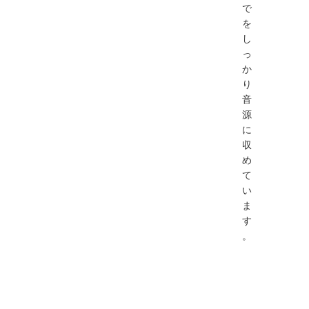
で
を
し
っ
か
り
音
源
に
収
め
て
い
ま
す
。