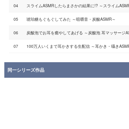
スライムASMRしたらまさかの結果に!? ～スライムASM
琥珀糖もぐもぐしてみた ～咀嚼音・炭酸ASMR～
炭酸泡でお耳を癒やしてあげる ～炭酸泡 耳マッサージA
100万人いくまで耳かきする生配信 ～耳かき・囁きASM
同一シリーズ作品