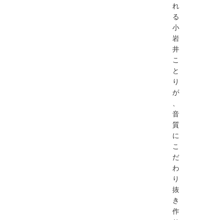
れ
る
小
岩
井
こ
と
り
が
、
音
質
に
こ
だ
わ
り
抜
き
作