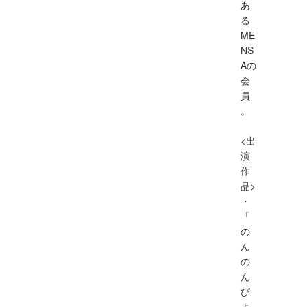
あ
る
ME
NS
Aの
会
員
。
<出
演
作
品>
・
「
の
ん
の
ん
び
よ