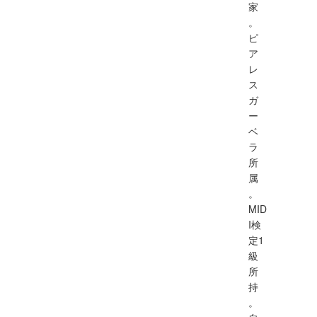
家
。
ピ
ア
レ
ス
ガ
ー
ベ
ラ
所
属
。
MID
I検
定1
級
所
持
。