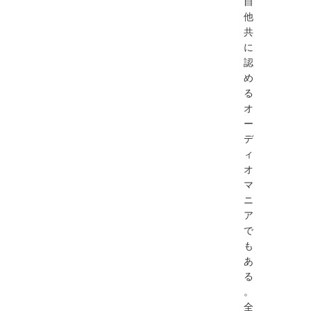
自
他
共
に
認
め
る
オ
ー
デ
ィ
オ
マ
ニ
ア
で
も
あ
る
。
全