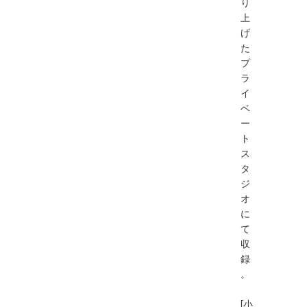
り
上
げ
た
プ
ラ
イ
ベ
ー
ト
ス
タ
ジ
オ
に
て
収
録
。
[小