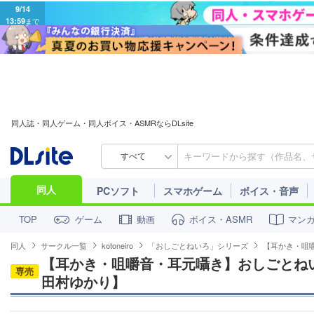
9/14
13:59
まで
同人誌・同人ゲーム・同人ボイス・ASMRならDLsite
すべて
同人
PCソフト
スマホゲーム
ボイス・音声
ゲーム
動画
ボイス・ASMR
マン
TOP
同人
サークル一覧
kotoneiro
「おしごとねいろ」シリーズ
【耳かき・咀嚼
【耳かき・咀嚼音・耳元囁き】おしごとねい
専売
田村ゆかり】