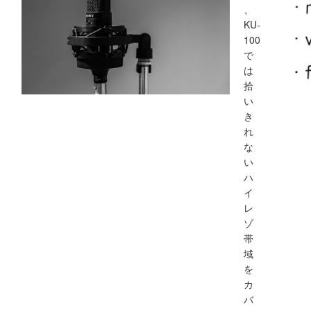
、
KU-
100
で
は
拾
い
き
れ
な
い
ハ
イ
レ
ゾ
帯
域
を
カ
バ