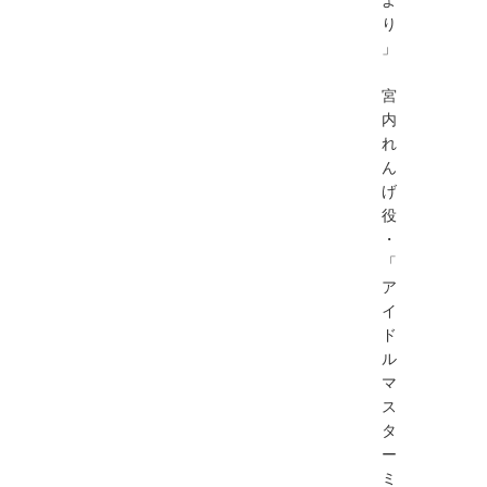
り
」
宮
内
れ
ん
げ
役
・
「
ア
イ
ド
ル
マ
ス
タ
ー
ミ