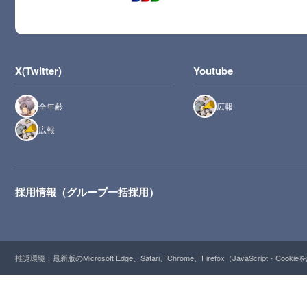
X(Twitter)
Youtube
全年齢
広報
広報
採用情報（グループ一括採用）
推奨環境：最新版のMicrosoft Edge、Safari、Chrome、Firefox（JavaScript・Cooki