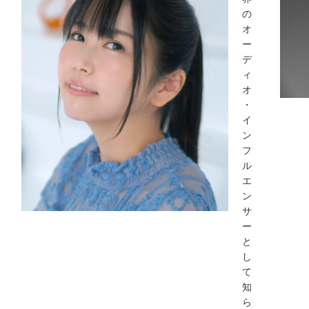
の
オ
ー
デ
ィ
オ
・
イ
ン
フ
ル
エ
ン
サ
ー
と
し
て
知
ら