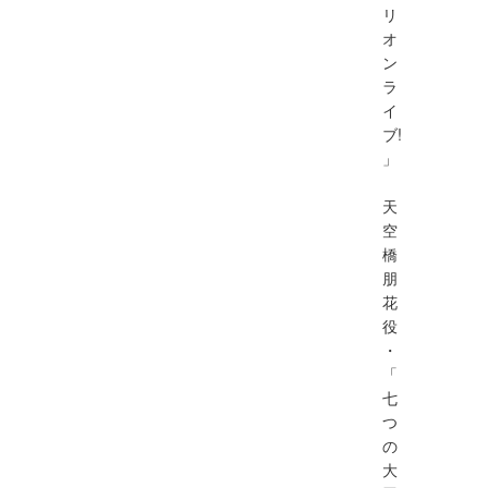
リ
オ
ン
ラ
イ
ブ!
」
天
空
橋
朋
花
役
・
「
七
つ
の
大