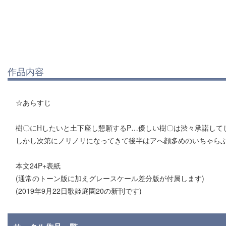
作品内容
☆あらすじ
樹〇にHしたいと土下座し懇願するP…優しい樹〇は渋々承諾して
しかし次第にノリノリになってきて後半はアへ顔多めのいちゃらぶ
本文24P+表紙
(通常のトーン版に加えグレースケール差分版が付属します)
(2019年9月22日歌姫庭園20の新刊です)