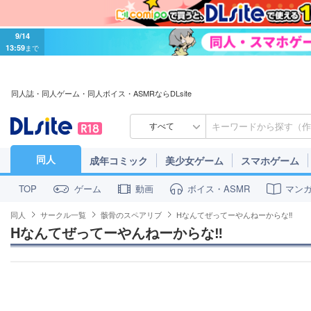
9/14
13:59
まで
同人誌・同人ゲーム・同人ボイス・ASMRならDLsite
すべて
同人
成年コミック
美少女ゲーム
スマホゲーム
ゲーム
動画
ボイス・ASMR
マン
TOP
同人
サークル一覧
骸骨のスペアリブ
Hなんてぜってーやんねーからな‼
Hなんてぜってーやんねーからな‼