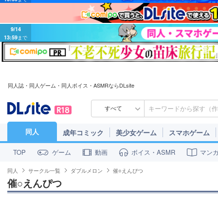
9/14
13:59
まで
同人誌・同人ゲーム・同人ボイス・ASMRならDLsite
すべて
同人
成年コミック
美少女ゲーム
スマホゲーム
ゲーム
動画
ボイス・ASMR
マン
TOP
同人
サークル一覧
ダブルメロン
催○えんぴつ
催○えんぴつ