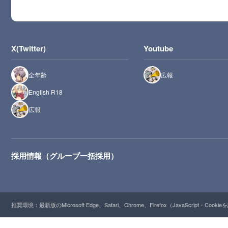
X(Twitter)
Youtube
全年齢
広報
English R18
広報
採用情報（グループ一括採用）
推奨環境：最新版のMicrosoft Edge、Safari、Chrome、Firefox（JavaScript・Cooki