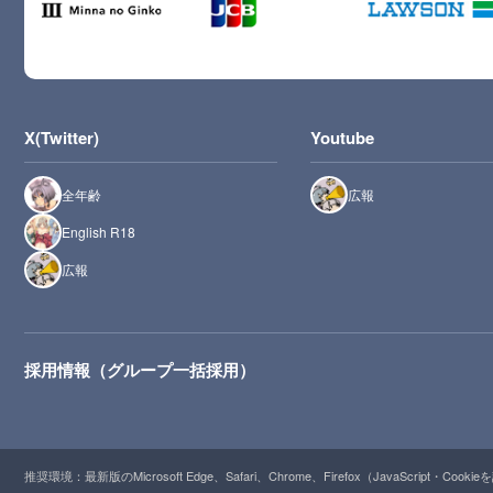
X(Twitter)
Youtube
全年齢
広報
English R18
広報
採用情報（グループ一括採用）
推奨環境：最新版のMicrosoft Edge、Safari、Chrome、Firefox（JavaScript・Cooki