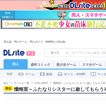
9/14
13:59
まで
同人誌・同人ゲーム・同人ボイス・ASMRならDLsite
すべて
同人
成年コミック
美少女ゲーム
スマホゲーム
ゲーム
動画
ボイス・ASMR
マン
TOP
同人
サークル一覧
C.R’s NEST
懺悔室～ふたなりシスターに赦してもらう本
懺悔室～ふたなりシスターに赦してもらう
専売