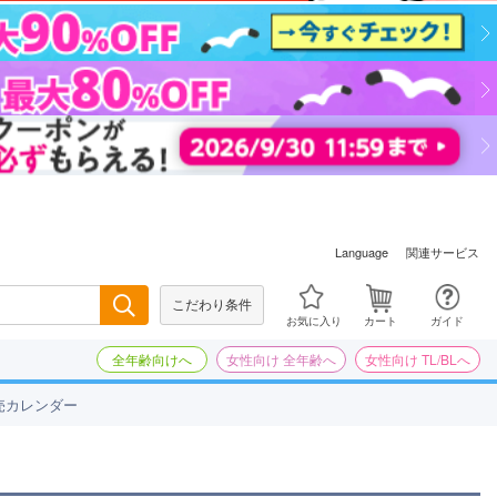
関連サービス
Language
こだわり条件
検索
お気に入り
カート
ガイド
全年齢向けへ
女性向け 全年齢へ
女性向け TL/BLへ
売カレンダー