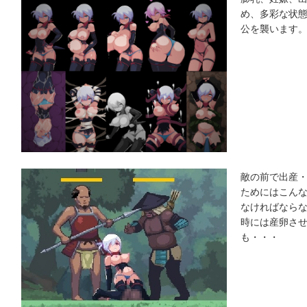
め、多彩な状
公を襲います
敵の前で出産
ためにはこん
なければなら
時には産卵さ
も・・・