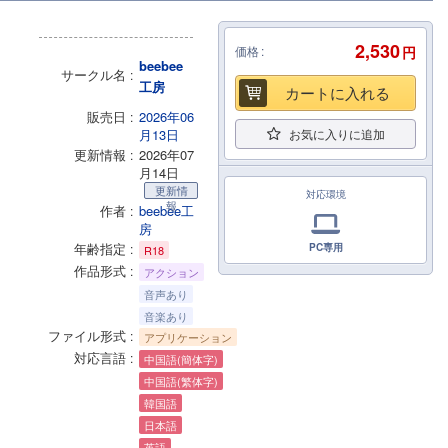
2,530
価格
円
beebee
サークル名
工房
カートに入れる
販売日
2026年06
月13日
お気に入りに追加
更新情報
2026年07
月14日
更新情
対応環境
報
作者
beebee工
房
年齢指定
PC専用
R18
作品形式
アクション
音声あり
音楽あり
ファイル形式
アプリケーション
対応言語
中国語(簡体字)
中国語(繁体字)
韓国語
日本語
英語