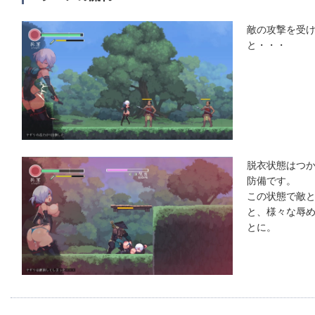
敵の攻撃を受
と・・・
脱衣状態はつ
防備です。
この状態で敵
と、様々な辱
とに。