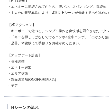
【R-18表現】
・エネミーに捕縛されてからの、腹パン、スパンキング、首絞め
・主人公の状態異常により、多彩にHシーンが分岐するのが本作
【2Dアクション】
・キーボードで遊べる、シンプル操作と爽快感を両立させたアク
・「キーを押しっぱなしででるコンボ&空中コンボ」「出かかり無
・是非、体験版にて手触りをお確かめください。
【アップデート計画】
・各種調整
・エネミー追加
・エリア拡張
・断面図追加(ONOFF機能込み)
～予定
Hシーンの流れ