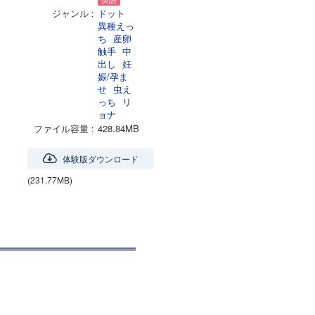
ジャンル
ドット
異種えっ
ち
産卵
触手
中
出し
妊
娠/孕ま
せ
虫え
っち
リ
ョナ
ファイル容量
428.84MB
体験版ダウンロード
(231.77MB)