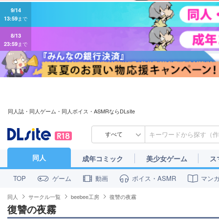
9/14
13:59
まで
8/13
23:59
まで
同人誌・同人ゲーム・同人ボイス・ASMRならDLsite
すべて
同人
成年コミック
美少女ゲーム
ス
ゲーム
動画
ボイス・ASMR
マン
TOP
同人
サークル一覧
beebee工房
復讐の夜霧
復讐の夜霧