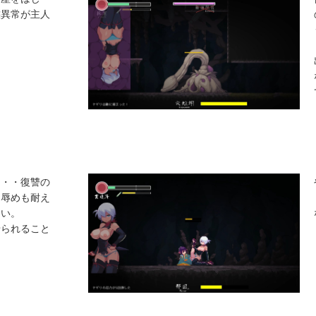
態異常が主人
。
・・・復讐の
な辱めも耐え
ない。
せられること