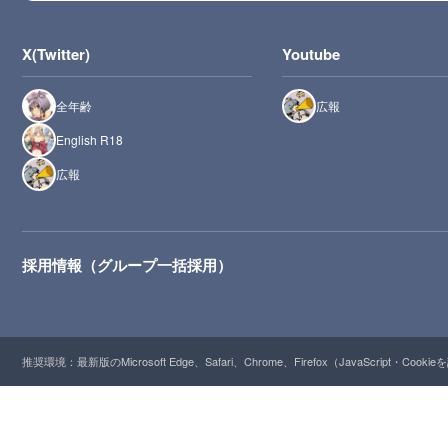
X(Twitter)
Youtube
全年齢
広報
English R18
広報
採用情報（グループ一括採用）
推奨環境：最新版のMicrosoft Edge、Safari、Chrome、Firefox（JavaScript・Cooki