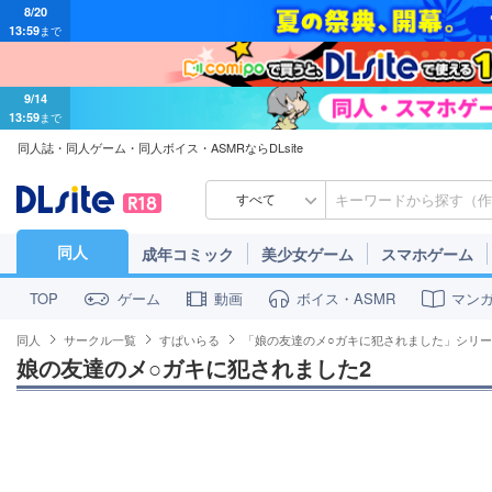
13:59
まで
9/14
13:59
まで
同人誌・同人ゲーム・同人ボイス・ASMRならDLsite
すべて
同人
成年コミック
美少女ゲーム
スマホゲーム
ゲーム
動画
ボイス・ASMR
マン
TOP
同人
サークル一覧
すぱいらる
「娘の友達のメ○ガキに犯されました」シリ
娘の友達のメ○ガキに犯されました2