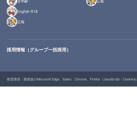
全年齢
広報
English R18
広報
採用情報（グループ一括採用）
推奨環境：最新版のMicrosoft Edge、Safari、Chrome、Firefox（JavaScript・Cooki