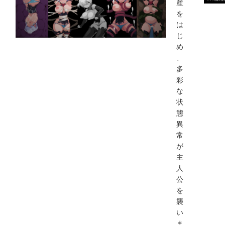
産
を
は
じ
め
、
多
彩
な
状
態
異
常
が
主
人
公
を
襲
い
ま