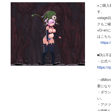
※ご購入
す。
※sta
クもご確
※Ci-
はこちら
https:
■DLL
・公式ペ
https://
・dlMi
要になり
・ダウン
い。
・アクツ
う情報も