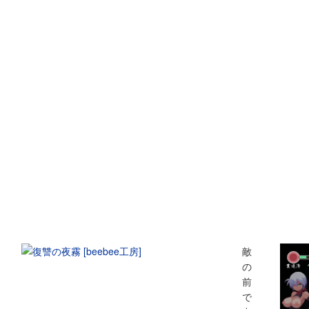
敵
の
前
で