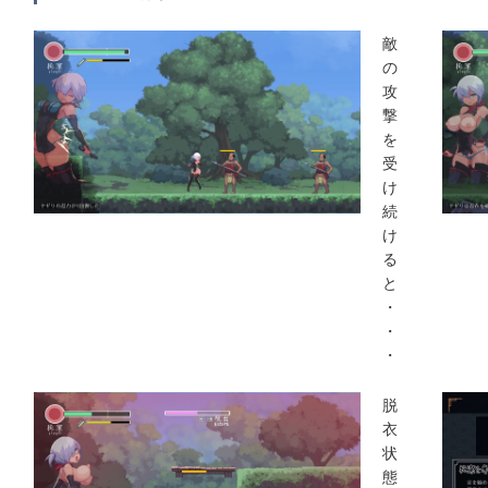
敵
の
攻
撃
を
受
け
続
け
る
と
・
・
・
脱
衣
状
態