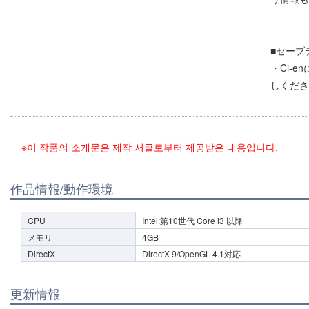
■セーブ
・Ci-
しくださ
※이 작품의 소개문은 제작 서클로부터 제공받은 내용입니다.
作品情報/動作環境
CPU
Intel:第10世代 Core i3 以降
メモリ
4GB
DirectX
DirectX 9/OpenGL 4.1対応
更新情報