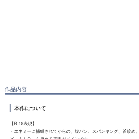
作品内容
本作について
【R-18表現】
・エネミーに捕縛されてからの、腹パン、スパンキング、首絞め
ど、主人公 を辱める表現がメインです。