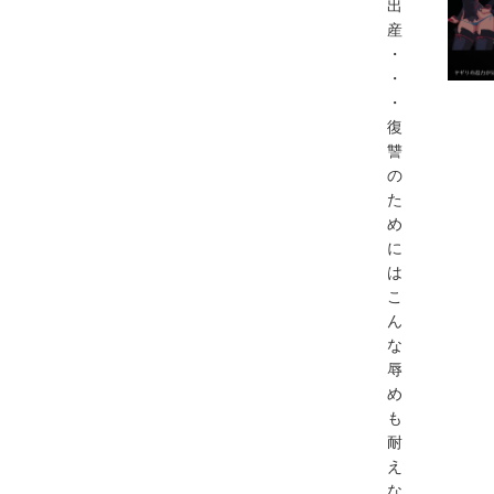
出
産
・
・
・
復
讐
の
た
め
に
は
こ
ん
な
辱
め
も
耐
え
な