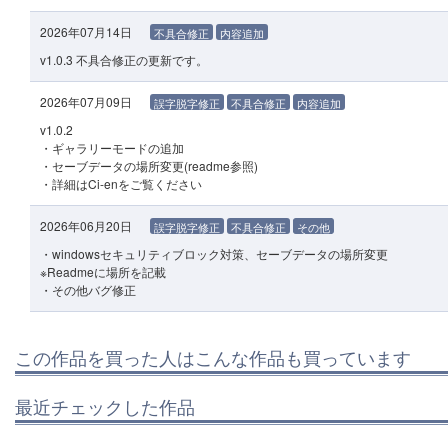
2026年07月14日
不具合修正
内容追加
v1.0.3 不具合修正の更新です。
2026年07月09日
誤字脱字修正
不具合修正
内容追加
v1.0.2
・ギャラリーモードの追加
・セーブデータの場所変更(readme参照)
・詳細はCi-enをご覧ください
2026年06月20日
誤字脱字修正
不具合修正
その他
・windowsセキュリティブロック対策、セーブデータの場所変更
※Readmeに場所を記載
・その他バグ修正
この作品を買った人はこんな作品も買っています
最近チェックした作品