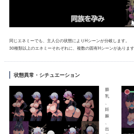
同じエネミーでも、主人公の状態によりHシーンが分岐します。
30種類以上のエネミーそれぞれに、複数の固有Hシーンがありま
状態異常・シチュエーション
膨
乳
、
妊
娠
、
出