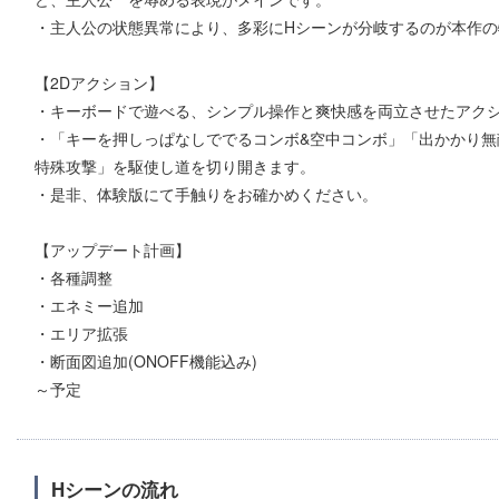
・主人公の状態異常により、多彩にHシーンが分岐するのが本作
【2Dアクション】
・キーボードで遊べる、シンプル操作と爽快感を両立させたアク
・「キーを押しっぱなしででるコンボ&空中コンボ」「出かかり無
特殊攻撃」を駆使し道を切り開きます。
・是非、体験版にて手触りをお確かめください。
【アップデート計画】
・各種調整
・エネミー追加
・エリア拡張
・断面図追加(ONOFF機能込み)
～予定
Hシーンの流れ