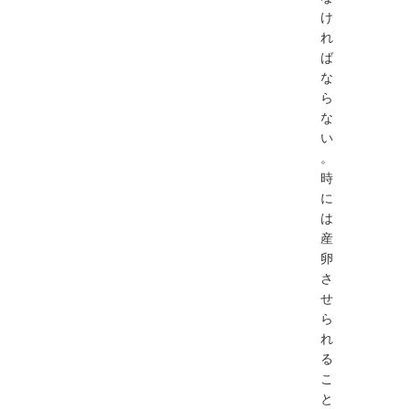
け
れ
ば
な
ら
な
い
。
時
に
は
産
卵
さ
せ
ら
れ
る
こ
と