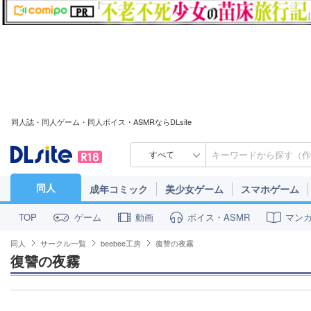
同人誌・同人ゲーム・同人ボイス・ASMRならDLsite
すべて
同人
成年コミック
美少女ゲーム
スマホゲーム
ゲーム
動画
ボイス・ASMR
マン
TOP
同人
サークル一覧
beebee工房
復讐の夜霧
復讐の夜霧