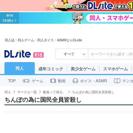
9/14
13:59
まで
同人誌・同人ゲーム・同人ボイス・ASMRならDLsite
すべて
同人
成年コミック
美少女ゲーム
スマホゲーム
ゲーム
動画
ボイス・ASMR
マン
TOP
同人
サークル一覧
飯食って寝る。
ちんぽの為に国民全員皆殺し
ちんぽの為に国民全員皆殺し