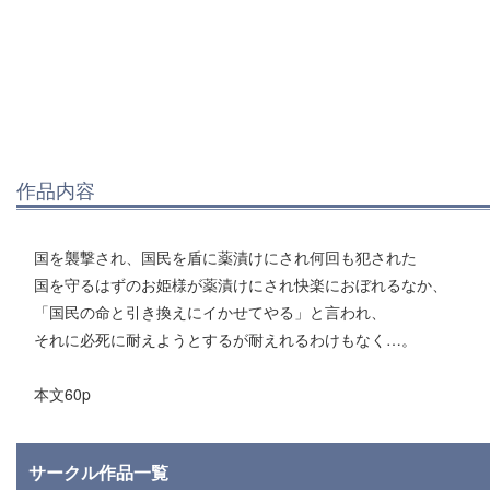
作品内容
国を襲撃され、国民を盾に薬漬けにされ何回も犯された
国を守るはずのお姫様が薬漬けにされ快楽におぼれるなか、
「国民の命と引き換えにイかせてやる」と言われ、
それに必死に耐えようとするが耐えれるわけもなく…。
本文60p
サークル作品一覧