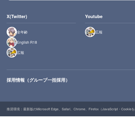
X(Twitter)
Youtube
全年齢
広報
English R18
広報
採用情報（グループ一括採用）
推奨環境：最新版のMicrosoft Edge、Safari、Chrome、Firefox（JavaScript・Cooki