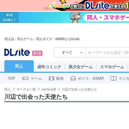
9/14
13:59
まで
同人誌・同人ゲーム・同人ボイス・ASMRならDLsite
すべて
同人
成年コミック
美少女ゲーム
スマホゲーム
ゲーム
動画
ボイス・ASMR
マン
TOP
同人
サークル一覧
sol-fa-soft
川辺で出会った天使たち
川辺で出会った天使たち