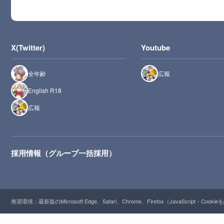
X(Twitter)
Youtube
全年齢
広報
English R18
広報
採用情報（グループ一括採用）
推奨環境：最新版のMicrosoft Edge、Safari、Chrome、Firefox（JavaScript・Cooki