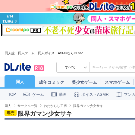
9/14
13:59
まで
同人誌・同人ゲーム・同人ボイス・ASMRならDLsite
すべて
同人
成年コミック
美少女ゲーム
スマホゲーム
ゲーム
動画
ボイス・ASMR
マン
TOP
同人
サークル一覧
わたからし工房
限界ガマン少女サキ
限界ガマン少女サキ
専売