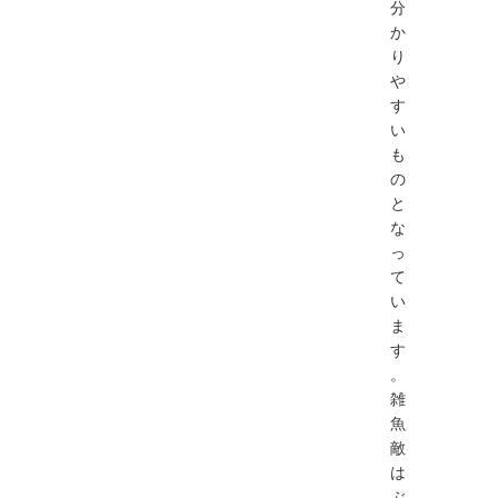
分
か
り
や
す
い
も
の
と
な
っ
て
い
ま
す
。
雑
魚
敵
は
ぶ