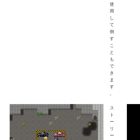
使
用
し
て
倒
す
こ
と
も
で
き
ま
す
。
ス
ト
ー
リ
ー