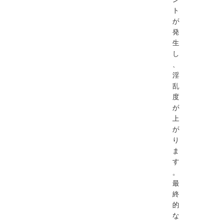
ト
が
発
生
し
、
淫
乱
度
が
上
が
り
ま
す
。
最
終
的
な