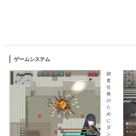
ゲームシステム
調
査
任
務
の
た
め
に
ダ
ン