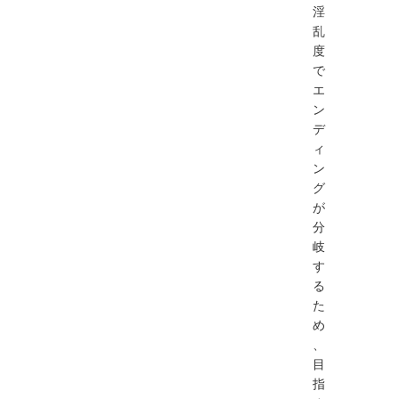
淫
乱
度
で
エ
ン
デ
ィ
ン
グ
が
分
岐
す
る
た
め
、
目
指