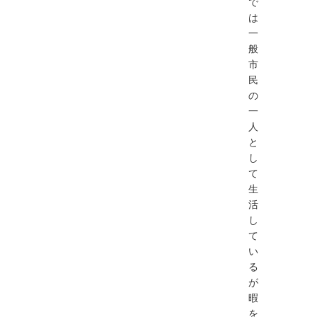
で
は
一
般
市
民
の
一
人
と
し
て
生
活
し
て
い
る
が
暇
を