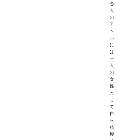
恋
人
の
ア
ベ
ル
に
は
一
人
の
女
性
と
し
て
自
ら
積
極