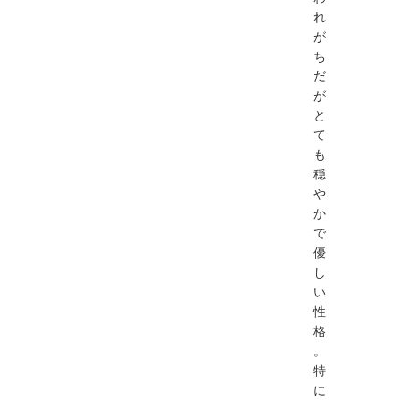
れ
が
ち
だ
が
と
て
も
穏
や
か
で
優
し
い
性
格
。
特
に