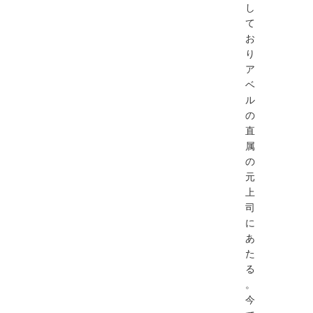
し
て
お
り
ア
ベ
ル
の
直
属
の
元
上
司
に
あ
た
る
。
今