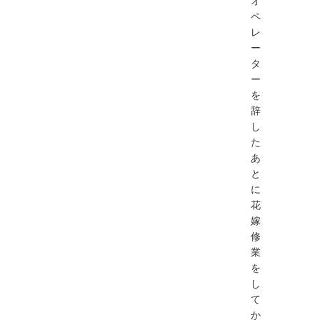
ペ
レ
ー
タ
ー
を
辞
し
た
あ
と
に
花
嫁
修
業
を
し
て
か