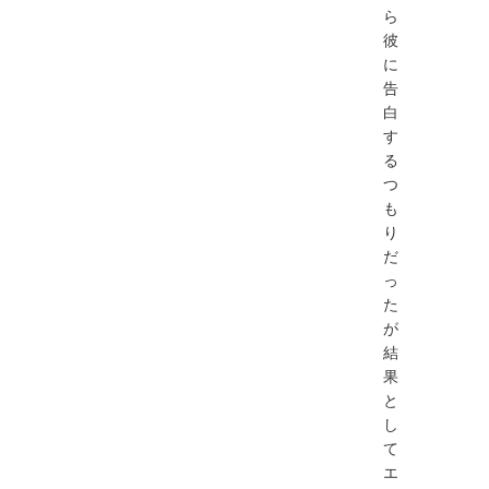
ら
彼
に
告
白
す
る
つ
も
り
だ
っ
た
が
結
果
と
し
て
エ