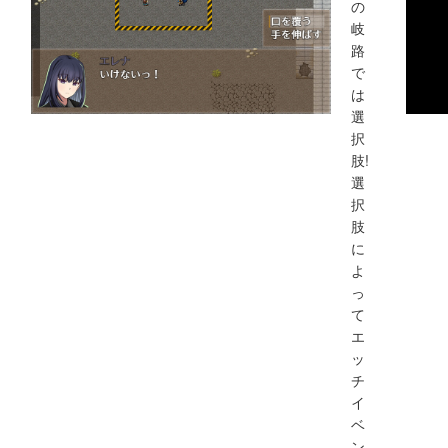
の
岐
路
で
は
選
択
肢!
選
択
肢
に
よ
っ
て
エ
ッ
チ
イ
ベ
ン