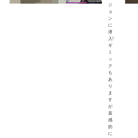
ジ
ョ
ン
に
潜
入!
ギ
ミ
ッ
ク
も
あ
り
ま
す
が
直
感
的
に