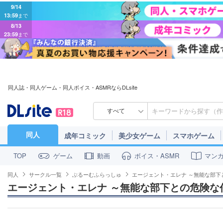
9/14
13:59
まで
8/13
23:59
まで
同人誌・同人ゲーム・同人ボイス・ASMRならDLsite
すべて
同人
成年コミック
美少女ゲーム
スマホゲーム
ゲーム
動画
ボイス・ASMR
マン
TOP
同人
サークル一覧
ぶるーむふらっしゅ
エージェント・エレナ ～無能な部下
エージェント・エレナ ～無能な部下との危険な