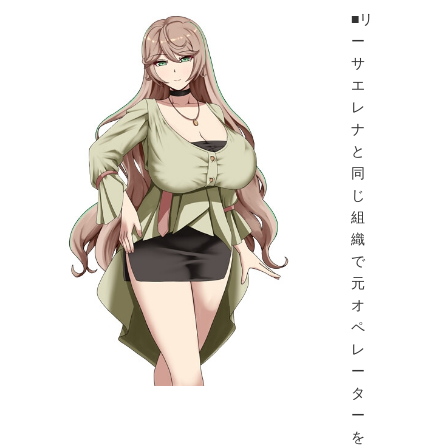
■リ
ー
サ
エ
レ
ナ
と
同
じ
組
織
で
元
オ
ペ
レ
ー
タ
ー
を