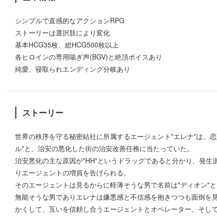
シンプルで直感的なアクションRPG
ストーリーは選択肢により変化
基本HCG35枚、総HCG500枚以上
各ヒロインの専用喘ぎ声(BGV)と絶頂ボイスあり
純愛、寝取られエンディング分岐あり
ストーリー
世界の秩序を守る秘密結社に所属するエージェント"エレナ"は、
ル"と、治安の悪化した街の治安改善任務に当たっていた。
治安悪化の主な原因が"HH"というドラッグであると分かり、発
りエージェントの増員を告げられる。
そのエージェントは見るからに軽薄そうな男で名前は"ディオン"
無能そうな男でありエレナは嫌悪感と不信感を抱きつつも面倒を
かくして、互いを信頼し合うエージェントとオペレーター、そし