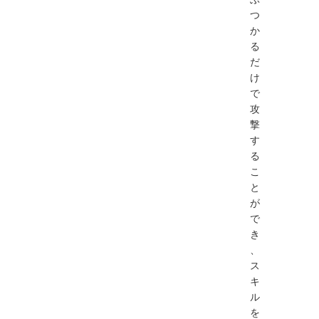
つ
か
る
だ
け
で
攻
撃
す
る
こ
と
が
で
き
、
ス
キ
ル
を