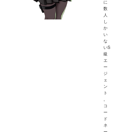
に
数
人
し
か
い
な
いS
級
エ
ー
ジ
ェ
ン
ト
。
コ
ー
ド
ネ
ー