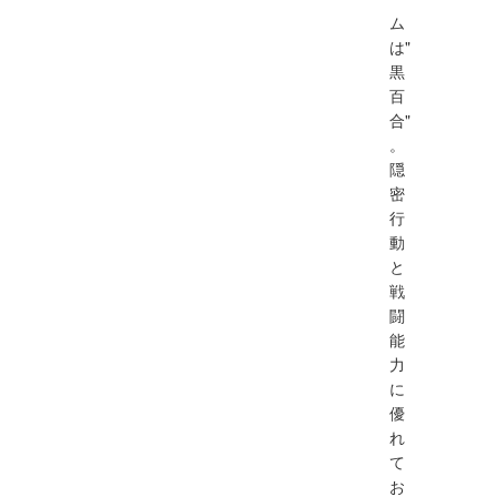
ム
は"
黒
百
合"
。
隠
密
行
動
と
戦
闘
能
力
に
優
れ
て
お