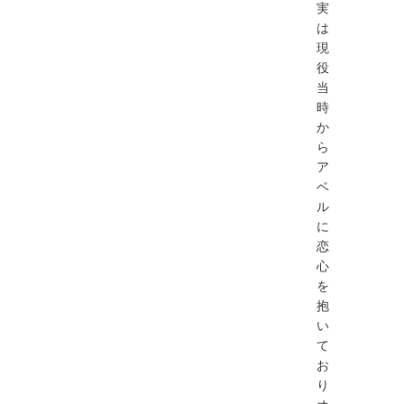
実
は
現
役
当
時
か
ら
ア
ベ
ル
に
恋
心
を
抱
い
て
お
り
オ