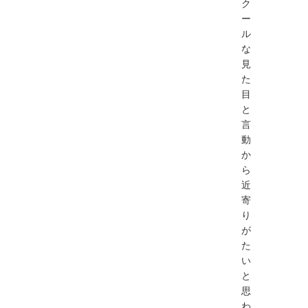
ク
ー
ル
な
見
た
目
と
言
動
か
ら
近
寄
り
が
た
い
と
思
わ