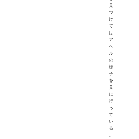
見
つ
け
て
は
ア
ベ
ル
の
様
子
を
見
に
行
っ
て
い
る
。