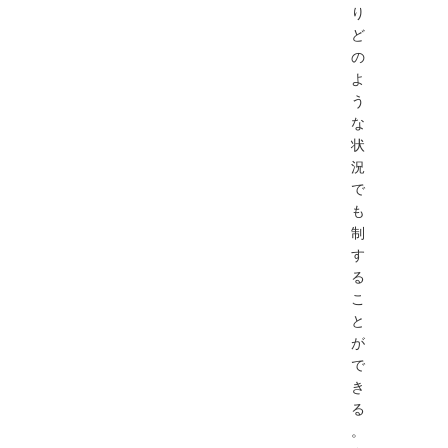
り
ど
の
よ
う
な
状
況
で
も
制
す
る
こ
と
が
で
き
る
。