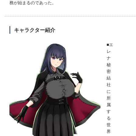
務が始まるのであった。
キャラクター紹介
■エ
レ
ナ
秘
密
結
社
に
所
属
す
る
世
界