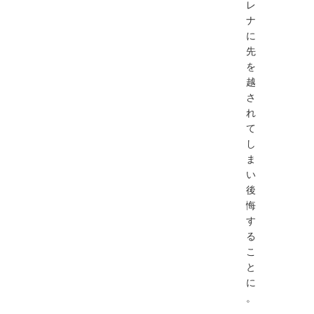
レ
ナ
に
先
を
越
さ
れ
て
し
ま
い
後
悔
す
る
こ
と
に
。