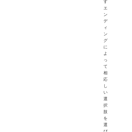
す
エ
ン
デ
ィ
ン
グ
に
よ
っ
て
相
応
し
い
選
択
肢
を
選
び