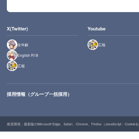
X(Twitter)
Youtube
全年齢
広報
English R18
広報
採用情報（グループ一括採用）
推奨環境：最新版のMicrosoft Edge、Safari、Chrome、Firefox（JavaScript・Cooki