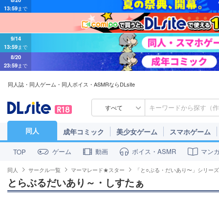
9/14
13:59
まで
8/20
23:59
まで
同人誌・同人ゲーム・同人ボイス・ASMRならDLsite
すべて
同人
成年コミック
美少女ゲーム
スマホゲーム
ゲーム
動画
ボイス・ASMR
マン
TOP
同人
サークル一覧
マーマレード★スター
「と○ぶる・だいあり〜」シリーズ
とらぶるだいあり～・しすたぁ