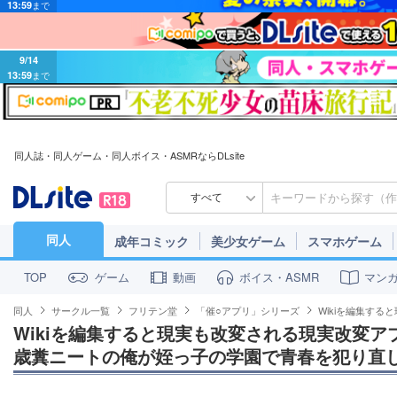
9/14
13:59
まで
同人誌・同人ゲーム・同人ボイス・ASMRならDLsite
すべて
同人
成年コミック
美少女ゲーム
スマホゲーム
ゲーム
動画
ボイス・ASMR
マン
TOP
同人
サークル一覧
フリテン堂
「催○アプリ」シリーズ
Wikiを編集す
Wikiを編集すると現実も改変される現実改変ア
歳糞ニートの俺が姪っ子の学園で青春を犯り直