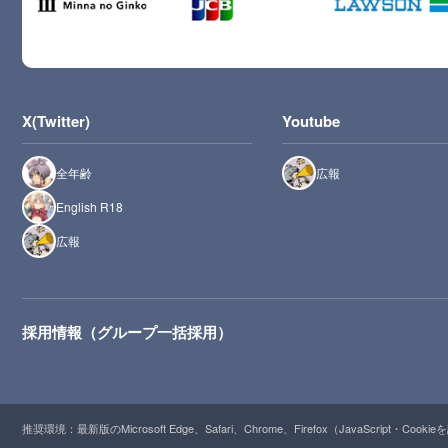
X(Twitter)
Youtube
全年齢
広報
English R18
広報
採用情報（グループ一括採用）
推奨環境：最新版のMicrosoft Edge、Safari、Chrome、Firefox（JavaScript・Cooki