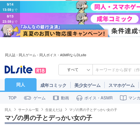
9/14
13:59
まで
8/13
23:59
まで
同人誌・同人ゲーム・同人ボイス・ASMRならDLsite
すべて
同人
成年コミック
美少女ゲーム
スマホゲーム
ゲーム
動画
ボイス・ASMR
マン
TOP
同人
サークル一覧
生徒えだは
マゾの男の子とデっかい女の子
マゾの男の子とデっかい女の子