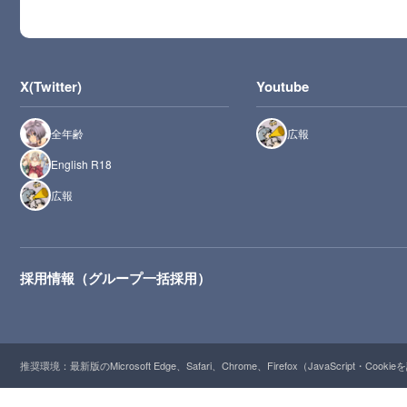
X(Twitter)
Youtube
全年齢
広報
English R18
広報
採用情報（グループ一括採用）
推奨環境：最新版のMicrosoft Edge、Safari、Chrome、Firefox（JavaScript・Cooki